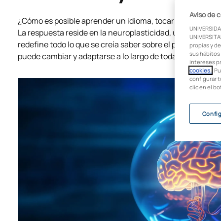
Aviso de 
¿Cómo es posible aprender un idioma, tocar un instrume
UNIVERSIDA
La respuesta reside en la neuroplasticidad, una capaci
UNIVERSITAR
redefine todo lo que se creía saber sobre el potencial de
propias y de
sus hábitos 
puede cambiar y adaptarse a lo largo de toda la vida.
intereses p
cookies.
. P
configurar t
clic en el b
Confi