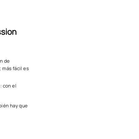
ssion
ón de
 más fácil es
: con el
bién hay que