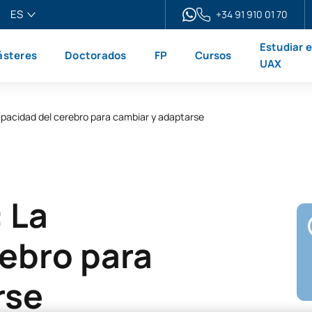
ES
+34 91 910 01 70
pañol
Estudiar 
steres
Doctorados
FP
Cursos
glish
UAX
ançais
liano
apacidad del cerebro para cambiar y adaptarse
 La
rebro para
rse