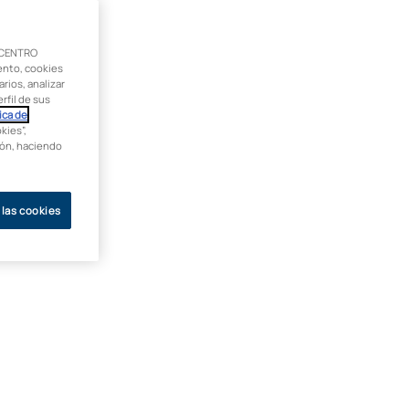
 CENTRO
ento, cookies
rios, analizar
rfil de sus
ica de
kies”,
ción, haciendo
 las cookies