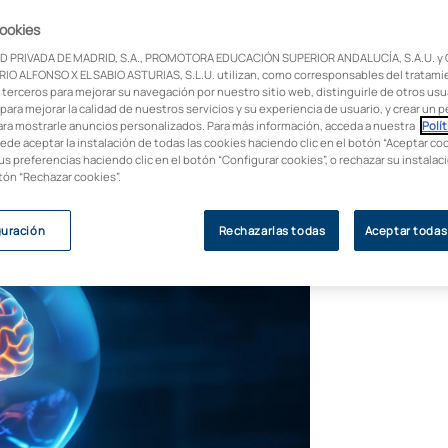
cookies
nto o recuperarse de una lesión cerebral?
D PRIVADA DE MADRID, S.A., PROMOTORA EDUCACIÓN SUPERIOR ANDALUCÍA, S.A.U. y
dad de nuestra mente. Este concepto
IO ALFONSO X EL SABIO ASTURIAS, S.L.U. utilizan, como corresponsables del tratami
 nuestro cerebro, al demostrar que este
 terceros para mejorar su navegación por nuestro sitio web, distinguirle de otros usua
para mejorar la calidad de nuestros servicios y su experiencia de usuario, y crear un pe
ara mostrarle anuncios personalizados. Para más información, acceda a nuestra
Polít
uede aceptar la instalación de todas las cookies haciendo clic en el botón “Aceptar coo
us preferencias haciendo clic en el botón “Configurar cookies”, o rechazar su instala
otón “Rechazar cookies”.
guración
Rechazarlas todas
Aceptar todas