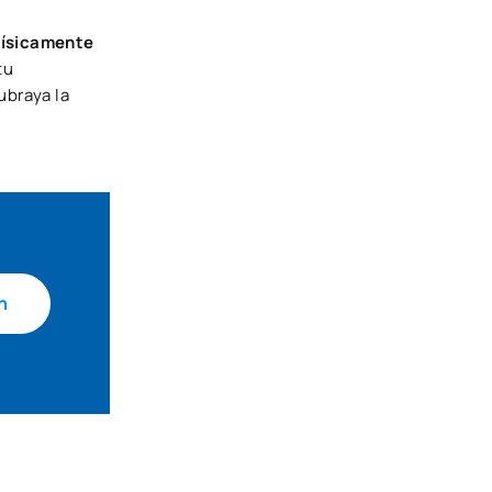
físicamente
tu
ubraya la
n