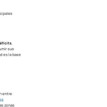
ncipales
éficits
,
sumir sus
d es la base
n entre
es
las zonas