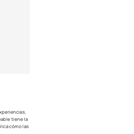
xperiencias,
able tiene la
plica cómo las