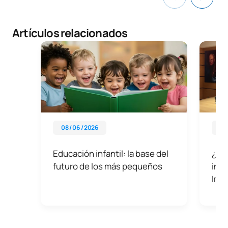
Artículos relacionados
08 / 06 / 2026
26 
Educación infantil: la base del
¿Por
futuro de los más pequeños
inte
Impo