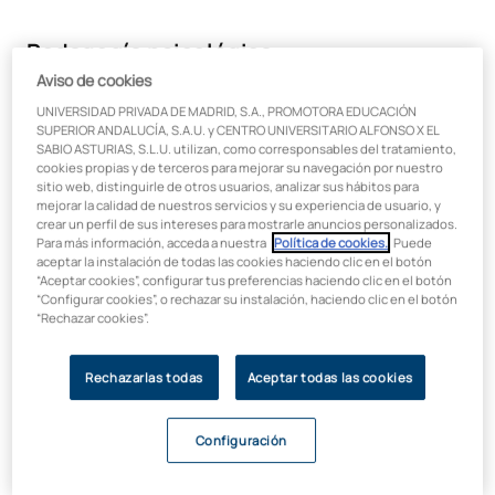
Pedagogía psicológica
Aviso de cookies
Se apoya en los conocimientos y estrategias propios de la
UNIVERSIDAD PRIVADA DE MADRID, S.A., PROMOTORA EDUCACIÓN
psicología para comprender
cómo aprenden las personas.
SUPERIOR ANDALUCÍA, S.A.U. y CENTRO UNIVERSITARIO ALFONSO X EL
Es útil para diseñar intervenciones educativas que tengan en
SABIO ASTURIAS, S.L.U. utilizan, como corresponsables del tratamiento,
cookies propias y de terceros para mejorar su navegación por nuestro
cuenta el estado emocional, madurativo y cognitivo del
sitio web, distinguirle de otros usuarios, analizar sus hábitos para
estudiante. Su influencia es transversal: casi todos los demás
mejorar la calidad de nuestros servicios y su experiencia de usuario, y
enfoques incorporan, en mayor o menor medida, principios de
crear un perfil de sus intereses para mostrarle anuncios personalizados.
la psicología del aprendizaje.
Para más información, acceda a nuestra
Política de cookies.
. Puede
aceptar la instalación de todas las cookies haciendo clic en el botón
“Aceptar cookies”, configurar tus preferencias haciendo clic en el botón
“Configurar cookies”, o rechazar su instalación, haciendo clic en el botón
“Rechazar cookies”.
Pedagogía conceptual
Rechazarlas todas
Aceptar todas las cookies
La pedagogía conceptual se centra en el desarrollo del
pensamiento conceptual y la comprensión profunda de
los conceptos
. Fomenta el aprendizaje significativo y la
Configuración
capacidad de aplicar los conocimientos a diferentes
contextos (Ausubel, Novak y Hanesian, 1978). Este enfoque