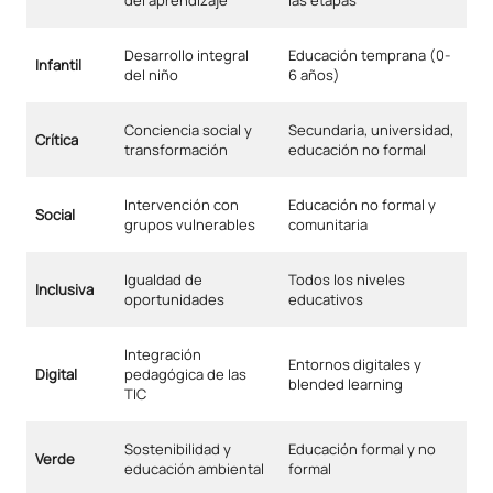
del aprendizaje
las etapas
Desarrollo integral
Educación temprana (0-
Infantil
del niño
6 años)
Conciencia social y
Secundaria, universidad,
Crítica
transformación
educación no formal
Intervención con
Educación no formal y
Social
grupos vulnerables
comunitaria
Igualdad de
Todos los niveles
Inclusiva
oportunidades
educativos
Integración
Entornos digitales y
Digital
pedagógica de las
blended learning
TIC
Sostenibilidad y
Educación formal y no
Verde
educación ambiental
formal