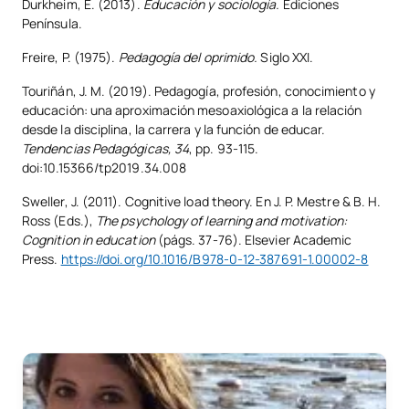
Durkheim, E. (2013).
Educación y sociología.
Ediciones
Península.
Freire, P. (1975).
Pedagogía del oprimido.
Siglo XXI.
Touriñán, J. M. (2019). Pedagogía, profesión, conocimiento y
educación: una aproximación mesoaxiológica a la relación
desde la disciplina, la carrera y la función de educar.
Tendencias Pedagógicas, 34
, pp. 93-115.
doi:10.15366/tp2019.34.008
Sweller, J. (2011). Cognitive load theory. En J. P. Mestre & B. H.
Ross (Eds.),
The psychology of learning and motivation:
Cognition in education
(págs. 37-76). Elsevier Academic
Press.
https://doi.org/10.1016/B978-0-12-387691-1.00002-8