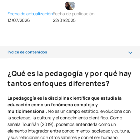
Fecha de actualización
Fecha de publicación
13/07/2026
22/01/2025
Índice de contenidos
¿Qué es la pedagogía y por qué hay tantos enfoques diferentes?
¿Qué es la pedagogía y por qué hay
¿Cuáles son los diferentes tipos de pedagogía y sus características?
tantos enfoques diferentes?
¿Cuáles son las diferencias clave entre los enfoques pedagógicos
más importantes?
La pedagogía es la disciplina científica que estudia la
educación como un fenómeno complejo y
¿Cómo elegir el tipo de pedagogía que mejor se adapta a tu perfil?
multidimensional.
No es un campo estático: evoluciona con
la sociedad, la cultura y el conocimiento científico. Como
¿Qué formación necesitas para especializarte en los tipos de
señala Touriñán (2019), podemos entenderla como un
pedagogía que más te interesan?
elemento integrador entre conocimiento, sociedad y cultura,
y sus relaciones con otros saberes y con el ser humano.