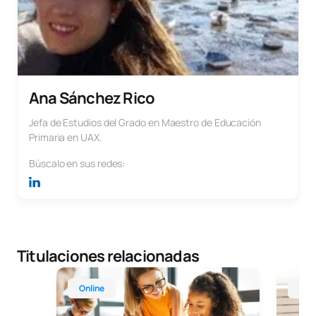
Ana Sánchez Rico
Jefa de Estudios del Grado en Maestro de Educación
Primaria en UAX.
Búscalo en sus redes:
Titulaciones relacionadas
Grado Online en Pedagogía
Máster 
Online
Onl