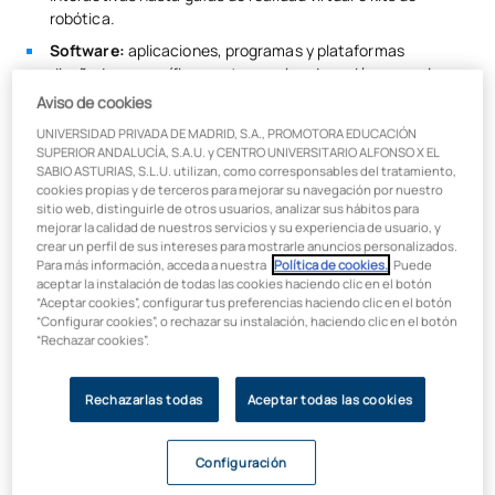
robótica.
Software:
aplicaciones, programas y plataformas
diseñadas específicamente para la educación, como los
Sistemas de Gestión del Aprendizaje (LMS), software de
Aviso de cookies
simulación o apps de gamificación.
UNIVERSIDAD PRIVADA DE MADRID, S.A., PROMOTORA EDUCACIÓN
Recursos digitales:
contenidos accesibles a través de la
SUPERIOR ANDALUCÍA, S.A.U. y CENTRO UNIVERSITARIO ALFONSO X EL
SABIO ASTURIAS, S.L.U. utilizan, como corresponsables del tratamiento,
red, como enciclopedias online, vídeos educativos,
cookies propias y de terceros para mejorar su navegación por nuestro
podcasts, artículos de investigación o bancos de
sitio web, distinguirle de otros usuarios, analizar sus hábitos para
imágenes.
mejorar la calidad de nuestros servicios y su experiencia de usuario, y
crear un perfil de sus intereses para mostrarle anuncios personalizados.
Herramientas de comunicación:
plataformas que
Para más información, acceda a nuestra
Política de cookies.
. Puede
permiten la interacción y colaboración en tiempo real o
aceptar la instalación de todas las cookies haciendo clic en el botón
asíncrona, como foros, videoconferencias, blogs o wikis.
“Aceptar cookies”, configurar tus preferencias haciendo clic en el botón
“Configurar cookies”, o rechazar su instalación, haciendo clic en el botón
El objetivo final de integrar las TIC no es la tecnología en sí
“Rechazar cookies”.
misma, sino usarla de manera "invisible" y estratégica para
potenciar la pedagogía, haciendo el aprendizaje más
Rechazarlas todas
Aceptar todas las cookies
accesible, interactivo y adaptado a las necesidades de un
alumnado diverso.
Configuración
¿Cómo se aplican las TIC para