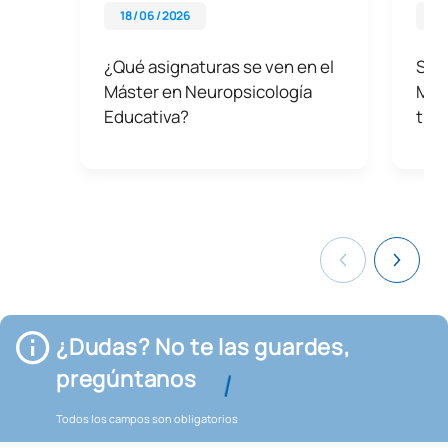
18 / 06 / 2026
02 
¿Qué asignaturas se ven en el
Sali
Máster en Neuropsicología
Más
Educativa?
trab
¿Dudas? No te las guardes,
pregúntanos
Todos los campos son obligatorios