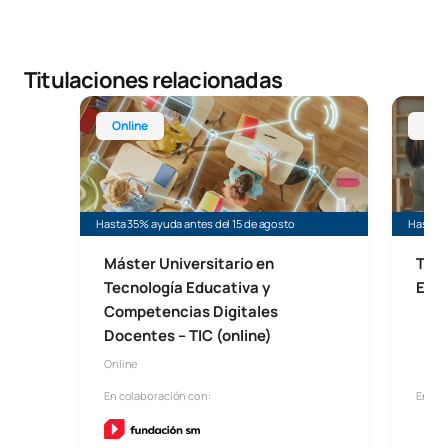
Titulaciones relacionadas
Máster Online en Tecnología Educativa (Máster TI
Técnico
Online
Onl
Hasta 35% ayuda antes del 15 de agosto
Hasta 4
Máster Universitario en
Técn
Tecnología Educativa y
Educ
Competencias Digitales
Docentes – TIC (online)
Online
En colaboración con:
En co