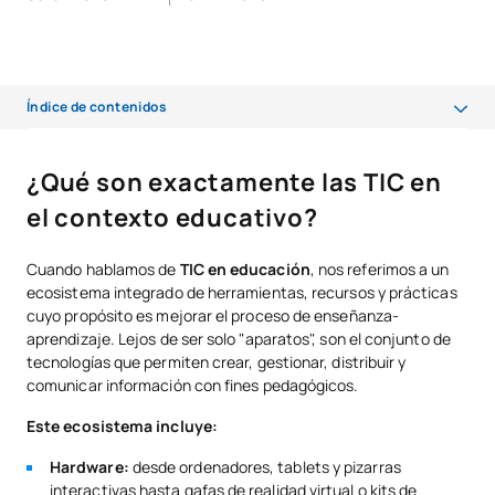
Índice de contenidos
¿Qué son exactamente las TIC en el contexto educativo?
¿Qué son exactamente las TIC en
¿Cómo se aplican las TIC para transformar el aprendizaje?
el contexto educativo?
¿Cuáles son los beneficios reales de integrar las TIC en el aula?
Cuando hablamos de
TIC en educación
, nos referimos a un
¿A qué retos y desafíos nos enfrentamos al usar TIC?
ecosistema integrado de herramientas, recursos y prácticas
cuyo propósito es mejorar el proceso de enseñanza-
Conclusión: el futuro es de los profesionales que unen educación y
aprendizaje. Lejos de ser solo "aparatos", son el conjunto de
tecnología
tecnologías que permiten crear, gestionar, distribuir y
comunicar información con fines pedagógicos.
Preguntas Frecuentes (FAQ) sobre el impacto de las TIC en la
educación
Este ecosistema incluye:
Resumen
Hardware:
desde ordenadores, tablets y pizarras
interactivas hasta gafas de realidad virtual o kits de