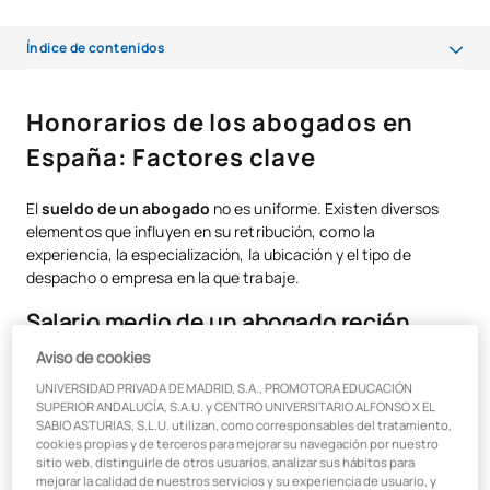
Índice de contenidos
Honorarios de los abogados en España: Factores clave
Honorarios de los abogados en
Formas de facturación más utilizadas
España: Factores clave
Factores que influyen en el sueldo de un abogado
El
sueldo de un abogado
no es uniforme. Existen diversos
Conviértete en abogado con UAX
elementos que influyen en su retribución, como la
experiencia, la especialización, la ubicación y el tipo de
despacho o empresa en la que trabaje.
Salario medio de un abogado recién
colegiado
Aviso de cookies
UNIVERSIDAD PRIVADA DE MADRID, S.A., PROMOTORA EDUCACIÓN
Para quienes acaban de obtener su colegiación, el salario
SUPERIOR ANDALUCÍA, S.A.U. y CENTRO UNIVERSITARIO ALFONSO X EL
SABIO ASTURIAS, S.L.U. utilizan, como corresponsables del tratamiento,
inicial puede variar considerablemente dependiendo de si
cookies propias y de terceros para mejorar su navegación por nuestro
trabajan por cuenta propia o en un despacho consolidado.
sitio web, distinguirle de otros usuarios, analizar sus hábitos para
mejorar la calidad de nuestros servicios y su experiencia de usuario, y