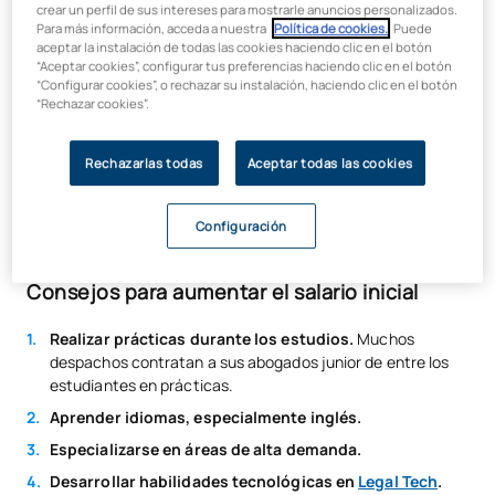
Abogado junior en despacho:
Entre 18.000 y 24.000
crear un perfil de sus intereses para mostrarle anuncios personalizados.
euros brutos anuales (1.500 a 2.000 euros brutos
Para más información, acceda a nuestra
Política de cookies.
. Puede
mensuales).
aceptar la instalación de todas las cookies haciendo clic en el botón
“Aceptar cookies”, configurar tus preferencias haciendo clic en el botón
Abogado en gran firma:
Salarios iniciales más altos, pero
“Configurar cookies”, o rechazar su instalación, haciendo clic en el botón
con jornadas de trabajo exigentes y evaluaciones
“Rechazar cookies”.
constantes.
Abogado por cuenta propia:
Debe asumir gastos como
Rechazarlas todas
Aceptar todas las cookies
el Colegio de Abogados y el RETA (Régimen de
Autónomos).
Configuración
Consejos para aumentar el salario inicial
Realizar prácticas durante los estudios.
Muchos
despachos contratan a sus abogados junior de entre los
estudiantes en prácticas.
Aprender idiomas, especialmente inglés.
Especializarse en áreas de alta demanda.
Desarrollar habilidades tecnológicas en
Legal Tech
.