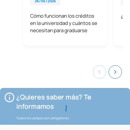
26 / 06 / 2026
28 
Cómo funcionan los créditos
¿Qu
en la universidad y cuántos se
necesitan para graduarse
¿Quieres saber más? Te
informamos
Todos los campos son obligatorios