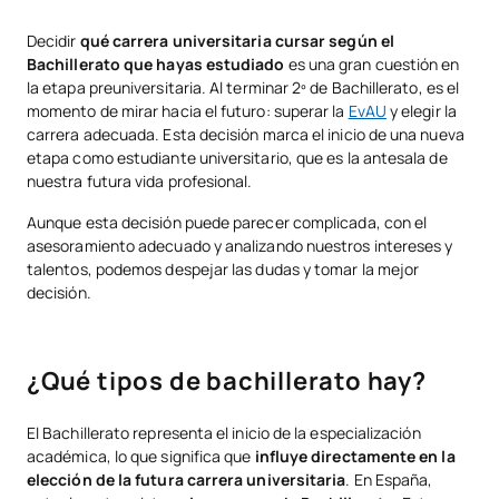
¿Qué tipos de bachillerato hay?
Decidir
qué carrera universitaria cursar según el
Bachillerato que hayas estudiado
es una gran cuestión en
¿Qué salidas tiene cada tipo de bachillerato?
la etapa preuniversitaria. Al terminar 2º de Bachillerato, es el
Dudas frecuentes sobre tipos de Bachillerato
momento de mirar hacia el futuro: superar la
EvAU
y elegir la
carrera adecuada. Esta decisión marca el inicio de una nueva
etapa como estudiante universitario, que es la antesala de
nuestra futura vida profesional.
Aunque esta decisión puede parecer complicada, con el
asesoramiento adecuado y analizando nuestros intereses y
talentos, podemos despejar las dudas y tomar la mejor
decisión.
¿Qué tipos de bachillerato hay?
El Bachillerato representa el inicio de la especialización
académica, lo que significa que
influye directamente en la
elección de la futura carrera universitaria
. En España,