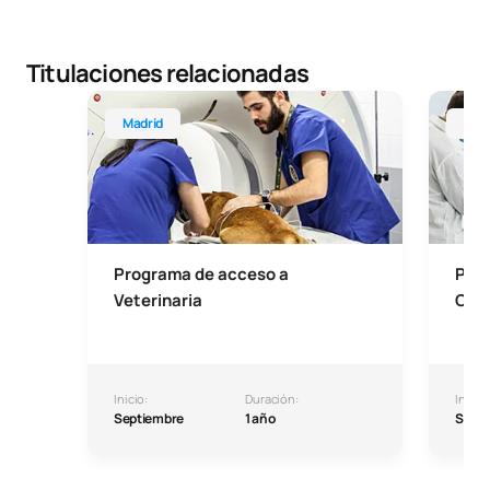
Titulaciones relacionadas
Programa de acceso a Veterinaria
Program
Madrid
Mad
Programa de acceso a
Pro
Veterinaria
Odo
Inicio:
Duración:
Inicio:
Septiembre
1 año
Septi