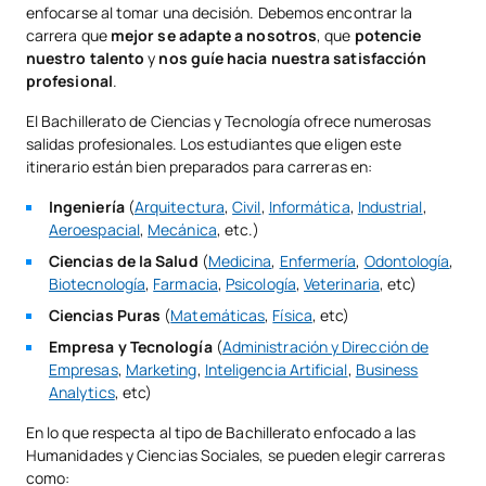
enfocarse al tomar una decisión. Debemos encontrar la
carrera que
mejor se adapte a nosotros
, que
potencie
nuestro talento
y
nos guíe hacia nuestra satisfacción
profesional
.
El Bachillerato de Ciencias y Tecnología ofrece numerosas
salidas profesionales. Los estudiantes que eligen este
itinerario están bien preparados para carreras en:
Ingeniería
(
Arquitectura
,
Civil
,
Informática
,
Industrial
,
Aeroespacial
,
Mecánica
, etc.)
Ciencias de la Salud
(
Medicina
,
Enfermería
,
Odontología
,
Biotecnología
,
Farmacia
,
Psicología
,
Veterinaria
, etc)
Ciencias Puras
(
Matemáticas
,
Física
, etc)
Empresa y Tecnología
(
Administración y Dirección de
Empresas
,
Marketing
,
Inteligencia Artificial
,
Business
Analytics
, etc)
En lo que respecta al tipo de Bachillerato enfocado a las
Humanidades y Ciencias Sociales, se pueden elegir carreras
como: