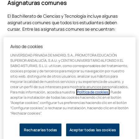
Asignaturas comunes
El Bachillerato de Ciencias y Tecnología incluye algunas
asignaturas comunes que todos los estudiantes deben
cursar. Entre las asignaturas comunes se encuentran:
Lengua castellana y Literatura
Aviso de cookies
Lengua extranjera (inglés)
UNIVERSIDAD PRIVADA DE MADRID, S.A., PROMOTORA EDUCACIÓN
Filosofía
SUPERIOR ANDALUCÍA, S.A.U. y CENTRO UNIVERSITARIO ALFONSO X EL
SABIO ASTURIAS, S.L.U. utilizan, como corresponsables del tratamiento,
Historia de España
cookies propias y de terceros para mejorar su navegación por nuestro
sitio web, distinguirle de otros usuarios, analizar sus hábitos para
mejorar la calidad de nuestros servicios y su experiencia de usuario, y
crear un perfil de sus intereses para mostrarle anuncios personalizados.
Asignaturas específicas
Para más información, acceda a nuestra
Política de cookies.
. Puede
aceptar la instalación de todas las cookies haciendo clic en el botón
“Aceptar cookies”, configurar tus preferencias haciendo clic en el botón
Las asignaturas específicas de este plan de estudios están
“Configurar cookies”, o rechazar su instalación, haciendo clic en el botón
diseñadas para proporcionar una sólida base en ciencias y
“Rechazar cookies”.
tecnología. Algunas de las asignaturas más destacadas
incluyen:
Rechazarlas todas
Aceptar todas las cookies
Matemáticas