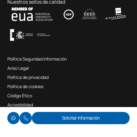
Ciencias de la Educación
Nuestros sellos de calidad
Contacto
Fab Lab UAX
Música y Artes Escénicas
Condiciones y términos del servicio
UAX Digital Garage
Sistema interno de garantía de calidad
Aulas de Música
Preguntas Frecuentes
Política Seguridad Información
Mapa del sitio web
Aviso Legal
Política de privacidad
Política de cookies
Código Ético
Accesibilidad
© UAX 2026
Solicitar Información