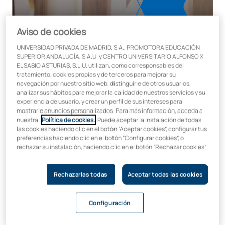
Aviso de cookies
UNIVERSIDAD PRIVADA DE MADRID, S.A., PROMOTORA EDUCACIÓN
SUPERIOR ANDALUCÍA, S.A.U. y CENTRO UNIVERSITARIO ALFONSO X
EL SABIO ASTURIAS, S.L.U. utilizan, como corresponsables del
tratamiento, cookies propias y de terceros para mejorar su
navegación por nuestro sitio web, distinguirle de otros usuarios,
analizar sus hábitos para mejorar la calidad de nuestros servicios y su
experiencia de usuario, y crear un perfil de sus intereses para
UAX y la Clínica TVA de Joaquín
mostrarle anuncios personalizados. Para más información, acceda a
Juan se unen para impulsar la
nuestra
Política de cookies.
. Puede aceptar la instalación de todas
las cookies haciendo clic en el botón “Aceptar cookies”, configurar tus
empleabilidad en el ámbito de la
preferencias haciendo clic en el botón “Configurar cookies”, o
rechazar su instalación, haciendo clic en el botón “Rechazar cookies”.
salud y el rendimiento deportivo
Rechazarlas todas
Aceptar todas las cookies
Joaquín Juan ha sido el fisioterapeuta de referencia para
algunos de los mejores deportistas del mundo, como
Leo
Messi, Cristiano Ronaldo, Pau Gasol o Ansu Fati
, y ha
Configuración
colaborado con equipos de primer nivel en competiciones
como la
NBA, la Champions League, la Euroliga, MotoGP, la