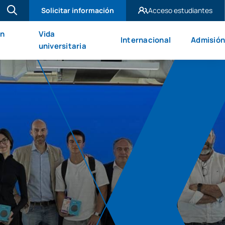
Solicitar información
Acceso estudiantes
UAX Madrid
en
Vida
Internacional
Admisión
UAX Mare Nostrum
universitaria