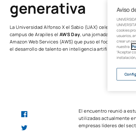
generativa
Aviso d
UNIVERSIDA
UNIVERSITAR
La Universidad Alfonso X el Sabio (UAX) celebró el pasado
cookies pro
campus de Arapiles el
AWS Day
, una jornada formativa 
usuarios, an
crear un pe
Amazon Web Services (AWS) que puso el foco en la innova
nuestra
Po
el desarrollo de talento en inteligencia artificial generati
“Aceptar co
instalación
Confi
El encuentro reunió a es
utilizadas actualmente e
empresas líderes del sect