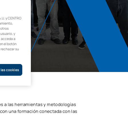
.U. y CENTRO
amiento,
 otros
 usuario, y
, acceda a
en el botón
o rechazar su
 las cookies
es a las herramientas y metodologías
 con una formación conectada con las