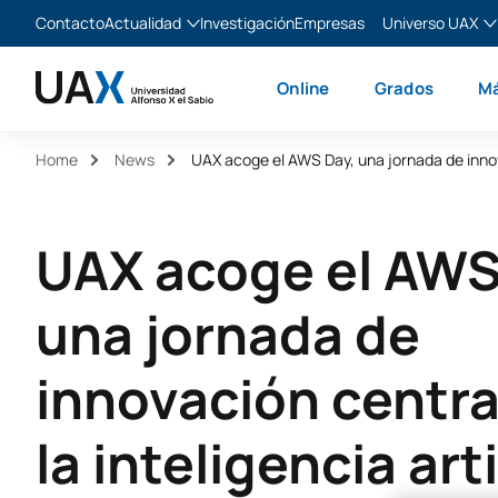
Contacto
Actualidad
Investigación
Empresas
Universo UAX
Blog
The Valley
Es
Online
Grados
Má
Noticias
XTART
En
MIR Asturias
Fr
Home
News
Ita
UAX acoge el AWS
una jornada de
innovación centr
la inteligencia arti