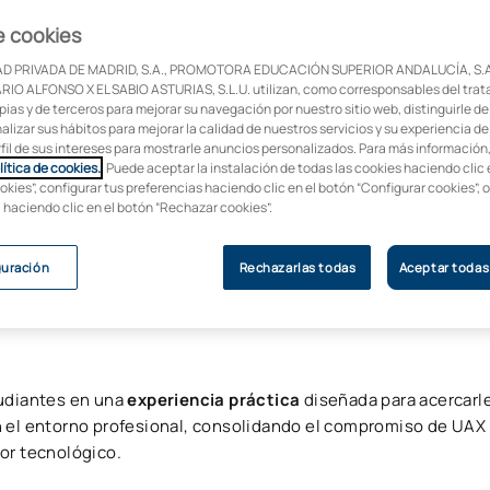
e cookies
D PRIVADA DE MADRID, S.A., PROMOTORA EDUCACIÓN SUPERIOR ANDALUCÍA, S.A
IO ALFONSO X EL SABIO ASTURIAS, S.L.U. utilizan, como corresponsables del trat
 28 de abril en su
pias y de terceros para mejorar su navegación por nuestro sitio web, distinguirle de
en colaboración con
alizar sus hábitos para mejorar la calidad de nuestros servicios y su experiencia de
rfil de sus intereses para mostrarle anuncios personalizados. Para más información
ción, la tecnología y
lítica de cookies.
. Puede aceptar la instalación de todas las cookies haciendo clic 
va.
okies”, configurar tus preferencias haciendo clic en el botón “Configurar cookies”, 
, haciendo clic en el botón “Rechazar cookies”.
guración
Rechazarlas todas
Aceptar todas
tudiantes en una
experiencia práctica
diseñada para acercarl
n el entorno profesional, consolidando el compromiso de UAX
or tecnológico.