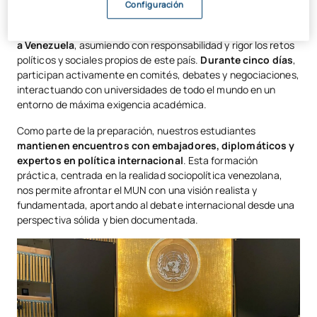
En esta edición, nuestro equipo, formado por diez estudiantes
Configuración
del Grado en Relaciones Internacionales tanto de la
modalidad bilingüe
como el
grado 100% en inglés
,
representa
a Venezuela
, asumiendo con responsabilidad y rigor los retos
políticos y sociales propios de este país.
Durante cinco días
,
participan activamente en comités, debates y negociaciones,
interactuando con universidades de todo el mundo en un
entorno de máxima exigencia académica.
Como parte de la preparación, nuestros estudiantes
mantienen encuentros con embajadores, diplomáticos y
expertos en política internacional
. Esta formación
práctica, centrada en la realidad sociopolítica venezolana,
nos permite afrontar el MUN con una visión realista y
fundamentada, aportando al debate internacional desde una
perspectiva sólida y bien documentada.