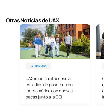
Otras Noticias de UAX
04 / 08 / 2025
11 
UAX impulsa el acceso a
Grup
estudios de posgrado en
que 
Iberoamérica con nuevas
desd
becas junto a la OEI
Ins