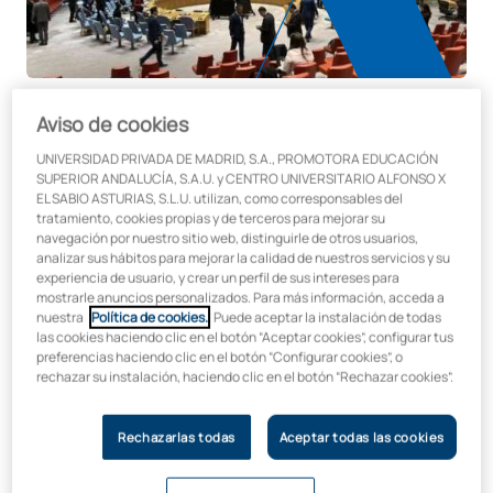
Aviso de cookies
UNIVERSIDAD PRIVADA DE MADRID, S.A., PROMOTORA EDUCACIÓN
SUPERIOR ANDALUCÍA, S.A.U. y CENTRO UNIVERSITARIO ALFONSO X
UAX participa por cuarto año
EL SABIO ASTURIAS, S.L.U. utilizan, como corresponsables del
consecutivo en el Model of United
tratamiento, cookies propias y de terceros para mejorar su
navegación por nuestro sitio web, distinguirle de otros usuarios,
Nations de Nueva York
analizar sus hábitos para mejorar la calidad de nuestros servicios y su
experiencia de usuario, y crear un perfil de sus intereses para
mostrarle anuncios personalizados. Para más información, acceda a
Por cuarto año consecutivo, en UAX participamos en el Model
nuestra
Política de cookies.
. Puede aceptar la instalación de todas
of United Nations (MUN) de Nueva York,
una de las
las cookies haciendo clic en el botón “Aceptar cookies”, configurar tus
preferencias haciendo clic en el botón “Configurar cookies”, o
competiciones internacionales más prestigiosas para
rechazar su instalación, haciendo clic en el botón “Rechazar cookies”.
estudiantes de
Relaciones Internacionales
. Este evento
supone una plataforma única donde nuestras futuras
generaciones de líderes globales ponen en práctica sus
Rechazarlas todas
Aceptar todas las cookies
conocimientos y habilidades diplomáticas.