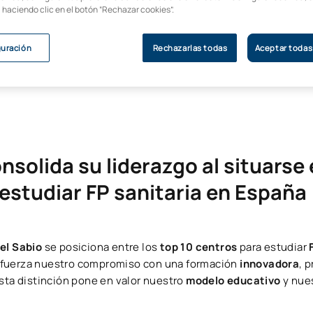
ña
, haciendo clic en el botón “Rechazar cookies”.
guración
Rechazarlas todas
Aceptar todas
solida su liderazgo al situarse 
estudiar FP sanitaria en España
el Sabio
se posiciona entre los
top 10 centros
para estudiar
efuerza nuestro compromiso con una formación
innovadora
, 
Esta distinción pone en valor nuestro
modelo educativo
y nues