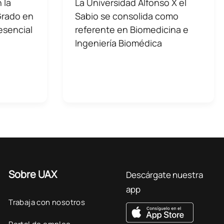
 la
La Universidad Alfonso X el
Grado en
Sabio se consolida como
esencial
referente en Biomedicina e
Ingeniería Biomédica
Sobre UAX
Descárgate nuestra
app
Trabaja con nosotros