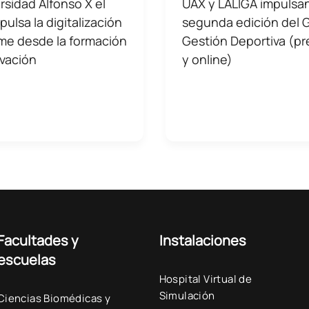
rsidad Alfonso X el
UAX y LALIGA impulsan
pulsa la digitalización
segunda edición del 
yme desde la formación
Gestión Deportiva (pr
ovación
y online)
Facultades y
Instalaciones
escuelas
Hospital Virtual de
Simulación
Ciencias Biomédicas y