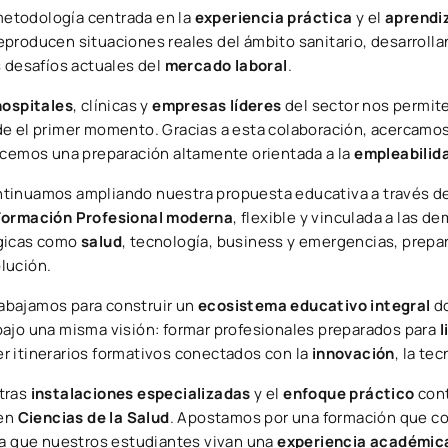
etodología centrada en la
experiencia práctica
y el
aprendi
producen situaciones reales del ámbito sanitario, desarroll
s desafíos actuales del
mercado laboral
.
hospitales
, clínicas y
empresas líderes
del sector nos permite
e el primer momento. Gracias a esta colaboración, acercamos 
ecemos una preparación altamente orientada a la
empleabilid
tinuamos ampliando nuestra propuesta educativa a través de
Formación Profesional moderna
, flexible y vinculada a las
égicas como
salud
, tecnología, business y emergencias, prepa
lución.
abajamos para construir un
ecosistema educativo integral
do
bajo una misma visión: formar profesionales preparados para
l
r itinerarios formativos conectados con la
innovación
, la te
stras
instalaciones especializadas
y el
enfoque práctico
cont
 en
Ciencias de la Salud
. Apostamos por una formación que 
ra que nuestros estudiantes vivan una
experiencia académica