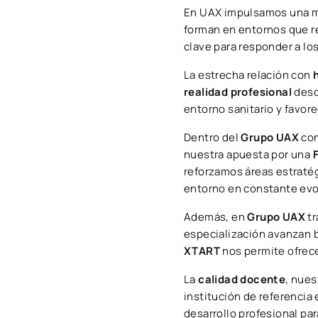
En UAX impulsamos una m
forman en entornos que re
clave para responder a lo
La estrecha relación con
realidad profesional
desd
entorno sanitario y favor
Dentro del
Grupo UAX
con
nuestra apuesta por una
reforzamos áreas estrat
entorno en constante evo
Además, en
Grupo UAX
tr
especialización avanzan 
XTART
nos permite ofrece
La
calidad docente
, nue
institución de referencia
desarrollo profesional pa