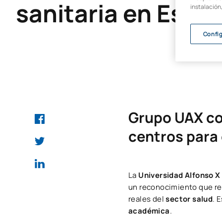
sanitaria en Espa
instalación
Confi
Grupo UAX con
centros para 
La
Universidad Alfonso X 
un reconocimiento que r
reales del
sector salud
. 
académica
.