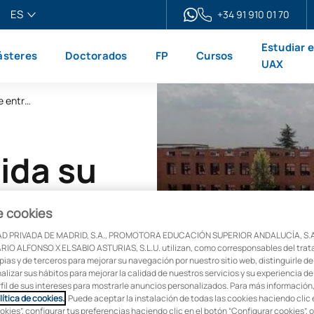
ES
+34 91 910 01 70
pañol
Estudiar 
steres
Doctorados
FP
Cursos
glish
UAX
ançais
Grupo UAX consolida su liderazgo al situarse entre los top 10 centros para estudiar FP sanitaria en España
liano
ida su
rse
e cookies
entros
D PRIVADA DE MADRID, S.A., PROMOTORA EDUCACIÓN SUPERIOR ANDALUCÍA, S.A
IO ALFONSO X EL SABIO ASTURIAS, S.L.U. utilizan, como corresponsables del trat
pias y de terceros para mejorar su navegación por nuestro sitio web, distinguirle de
alizar sus hábitos para mejorar la calidad de nuestros servicios y su experiencia de
rfil de sus intereses para mostrarle anuncios personalizados. Para más información
lítica de cookies.
. Puede aceptar la instalación de todas las cookies haciendo clic 
okies”, configurar tus preferencias haciendo clic en el botón “Configurar cookies”, 