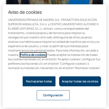
Aviso de cookies
UNIVERSIDAD PRIVADA DE MADRID, S.A., PROMOTORA EDUCACIÓN
SUPERIOR ANDALUCÍA, S.A.U. y CENTRO UNIVERSITARIO ALFONSO X
EL SABIO ASTURIAS, S.L.U. utilizan, como corresponsables del
tratamiento, cookies propias y de terceros para mejorar su
navegación por nuestro sitio web, distinguirle de otros usuarios,
analizar sus hábitos para mejorar la calidad de nuestros servicios y su
experiencia de usuario, y crear un perfil de sus intereses para
El
Colegio de Enfermería de Málaga
celebró un encuentro
mostrarle anuncios personalizados. Para más información, acceda a
nuestra
Política de cookies.
. Puede aceptar la instalación de todas
institucional con representantes de la
Universidad Alfonso
las cookies haciendo clic en el botón “Aceptar cookies”, configurar tus
X el Sabio Mare Nostrum
, con el objetivo de afianzar
preferencias haciendo clic en el botón “Configurar cookies”, o
vínculos y explorar vías de colaboración en beneficio de los
rechazar su instalación, haciendo clic en el botón “Rechazar cookies”.
futuros y actuales profesionales de la enfermería en la
provincia. En la reunión, celebrada en las instalaciones del
Colegio, participaron
el presidente de la institución
Rechazarlas todas
Aceptar todas las cookies
colegial, José Miguel Carrasco Sancho, el secretario,
Alfonso María García Guerrero, el rector de la
Configuración
Universidad, Luis Couceiro, y la Vicedecana de Enfermería
y psicóloga, Patricia Ferrero.