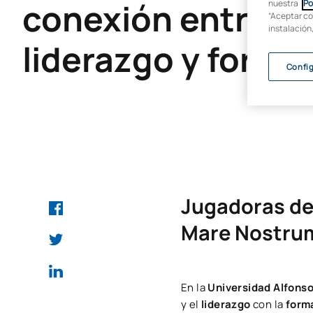
conexión entre de
nuestra
Po
“Aceptar co
instalación
liderazgo y forma
Confi
Jugadoras de
Mare Nostrum 
En la
Universidad Alfons
y el
liderazgo
con la
forma