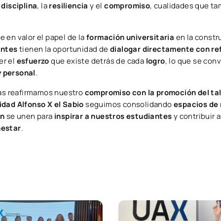
a
disciplina
, la
resiliencia
y el
compromiso
, cualidades que ta
 en valor el papel de la
formación universitaria
en la constr
antes
tienen la oportunidad de
dialogar directamente con re
er el
esfuerzo
que existe detrás de cada
logro
, lo que se con
 personal
.
vas reafirmamos nuestro
compromiso con la promoción del ta
idad Alfonso X el Sabio
seguimos consolidando
espacios de 
ón
se unen para
inspirar a nuestros estudiantes
y contribuir 
nestar
.