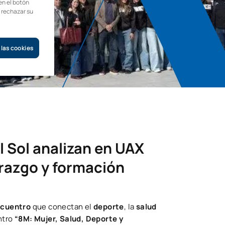
en el botón
o rechazar su
 las cookies
 Sol analizan en UAX
erazgo y formación
ncuentro
que conectan el
deporte
, la
salud
ntro
“8M: Mujer, Salud, Deporte y