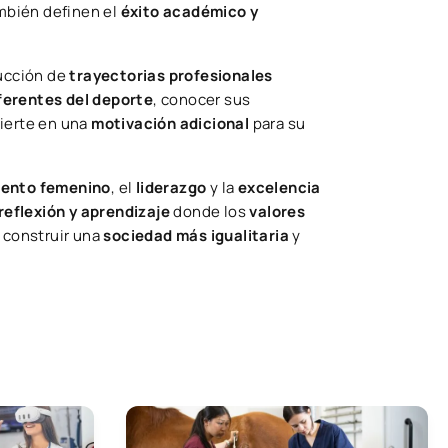
mbién definen el
éxito académico y
ucción de
trayectorias profesionales
ferentes del deporte
, conocer sus
vierte en una
motivación adicional
para su
lento femenino
, el
liderazgo
y la
excelencia
reflexión y aprendizaje
donde los
valores
a construir una
sociedad más igualitaria
y