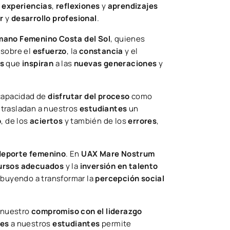
r
experiencias
,
reflexiones
y
aprendizajes
r
y
desarrollo profesional
.
mano Femenino Costa del Sol
, quienes
 sobre el
esfuerzo
, la
constancia
y el
es
que
inspiran
a las
nuevas generaciones
y
 capacidad de
disfrutar del proceso
como
s trasladan a nuestros
estudiantes
un
o
, de los
aciertos
y también de los
errores
,
 deporte femenino
. En
UAX Mare Nostrum
ursos adecuados
y la
inversión en talento
ribuyendo a transformar la
percepción social
, nuestro
compromiso con el liderazgo
les
a nuestros
estudiantes
permite