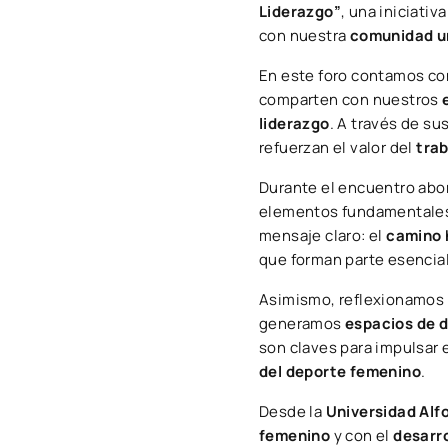
Liderazgo”
, una iniciativ
con nuestra
comunidad un
En este foro contamos con
comparten con nuestros
liderazgo
. A través de s
refuerzan el valor del
trab
Durante el encuentro abo
elementos fundamentales
mensaje claro: el
camino h
que forman parte esencia
Asimismo, reflexionamos 
generamos
espacios de d
son claves para impulsar 
del deporte femenino
.
Desde la
Universidad Alfo
femenino
y con el
desarro