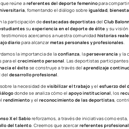
a que reúne a
referentes del deporte femenino
para comparti
iversitaria
, fomentando el diálogo sobre
igualdad
,
bienesta
 la participación de
destacadas deportistas
del
Club Balon
estudiantes
su
experiencia en el deporte de élite
y su visión
us testimonios acercamos a nuestra comunidad
historias real
ajo diario
para alcanzar
metas personales y profesionales
.
rdamos la importancia de la
confianza
, la
perseverancia
y la
 para el
crecimiento personal
. Las deportistas participante
acia el éxito
se construye a través del
aprendizaje continu
l del
desarrollo profesional
.
sobre la necesidad de
visibilizar el trabajo
y el
esfuerzo del
iálogo
donde se analiza cómo el
apoyo institucional
, los
rec
el
rendimiento
y el
reconocimiento de las deportistas
, cont
nso X el Sabio
reforzamos, a través de iniciativas como esta
llo del talento
. Creemos que acercar
referentes profesiona