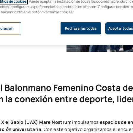
porte,
lítica de cookies.
. Puede aceptar la instalación de todas las cookies haciendo clic 
okies”, configurar tus preferencias haciendo clic en el botón “Configurar cookies”, 
, haciendo clic en el botón “Rechazar cookies”.
ción
guración
Rechazarlas todas
Aceptar todas
l Balonmano Femenino Costa del
la conexión entre deporte, lid
o X el Sabio (UAX) Mare Nostrum
impulsamos
espacios de e
ción universitaria
. Con este objetivo organizamos el encue