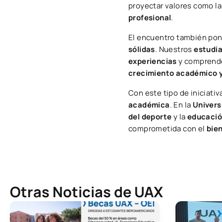
proyectar valores como l
profesional
.
El encuentro también pone
sólidas
. Nuestros
estudi
experiencias
y comprend
crecimiento académico y
Con este tipo de iniciati
académica
. En la
Univers
del deporte
y la
educaci
comprometida con el
bie
Otras Noticias de UAX