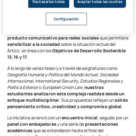
con la
Embajada de Canadá en España
.
Rechazarlas todas
Aceptar todas las cookies
Este proyecto se centra en la
sostenibilidad y la
geopolítica del Ártico
, una región clave tanto por su valor
Configuración
medioambiental como por su creciente importancia
estratégica. El reto propuesto consistía en
diseñar un
producto comunicativo para redes sociales
que permitiera
sensibilizar a la sociedad
sobre la situación actual del
Ártico, en línea con los
Objetivos de Desarrollo Sostenible
13, 16 y 17
.
A lo largo de varias fases y a través de asignaturas como
Geografía Humana y Política del Mundo Actual
,
Sociedad
Internacional
,
International Security
,
Estudios Regionales y
Política Exterior
o
European Union Law
,
nuestros
estudiantes analizaron esta compleja realidad desde un
enfoque multidisciplinar
. Sus propuestas reflejan un
sólido
pensamiento crítico, creatividad y compromiso global
.
La iniciativa arrancó con un
encuentro inicial
, seguido por un
panel con embajadores
y una serie de
presentaciones
académicas
que se extendieron hasta el final del