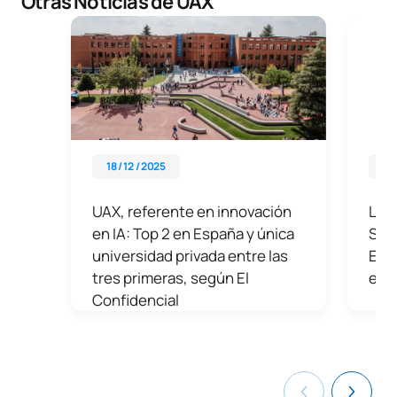
Otras Noticias de UAX
18 / 12 / 2025
29 
UAX, referente en innovación
La U
en IA: Top 2 en España y única
Sabi
universidad privada entre las
End
tres primeras, según El
educ
Confidencial