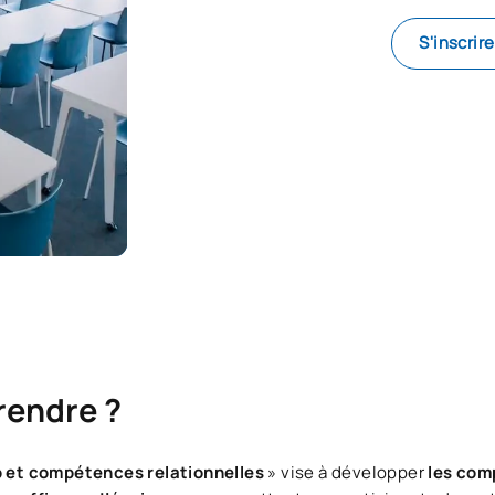
S'inscrir
rendre ?
p et compétences relationnelles
» vise à développer
les com