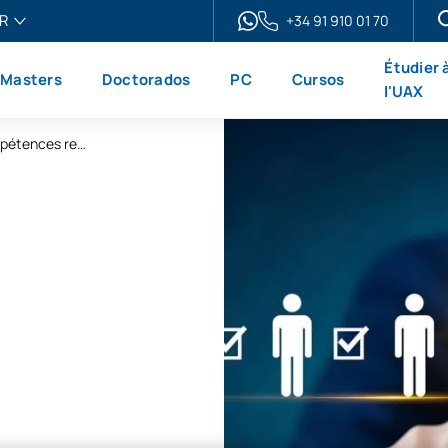
R
+34 91 910 01 70
ais
Étudier 
Masters
Doctorados
PC
Cursos
h
l'UAX
ol
Micro-certificat « Leadership et compétences relationnelles »
no