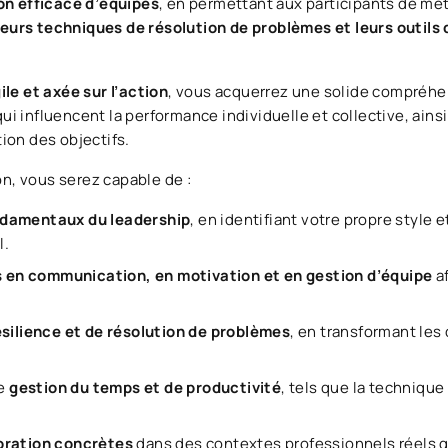
ion efficace d’équipes
, en permettant aux participants de me
urs techniques de résolution de problèmes et leurs outils 
ile et axée sur l’action
, vous acquerrez une solide compréh
qui influencent la performance individuelle et collective, ainsi
ation des objectifs.
on, vous serez capable de :
ndamentaux du leadership
, en identifiant votre propre style 
l.
en communication, en motivation et en gestion d’équipe
a
ésilience et de résolution de problèmes
, en transformant les 
de
gestion du temps et de productivité
, tels que la techniqu
ioration concrètes
dans des contextes professionnels réels 