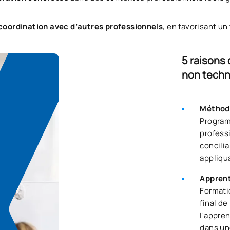
 coordination avec d’autres professionnels
, en favorisant un 
5 raisons
non techn
Méthodo
Program
profess
concilia
appliqu
Apprent
Formatio
final de
l'appre
dans un