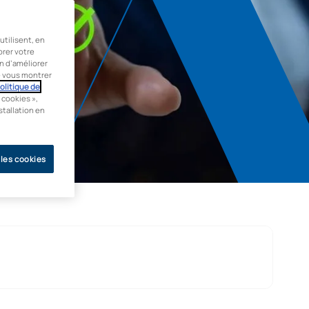
tilisent, en
orer votre
in d’améliorer
de vous montrer
olitique de
 cookies »,
stallation en
 les cookies