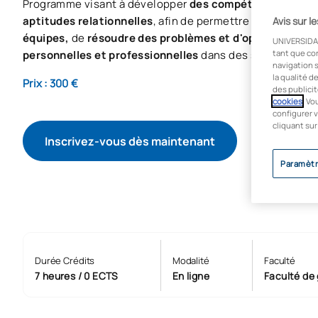
Programme visant à développer
des compétences en lea
aptitudes relationnelles
, afin de permettre aux particip
Avis sur l
équipes,
de
résoudre des problèmes et d'optimiser leu
UNIVERSIDA
personnelles et professionnelles
dans des situations ré
tant que co
navigation s
la qualité d
Prix : 300 €
des publicit
cookies
. Vo
configurer v
cliquant sur
Inscrivez-vous dès maintenant
Paramètr
Durée Crédits
Modalité
Faculté
7 heures / 0 ECTS
En ligne
Faculté de 