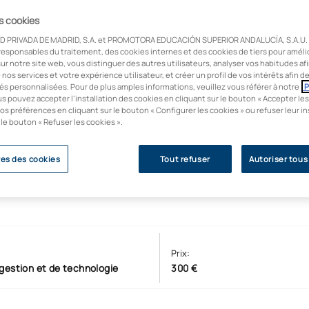
dership et des
ants de
gérer des
es cookies
rs performances
D PRIVADA DE MADRID, S.A. et PROMOTORA EDUCACIÓN SUPERIOR ANDALUCÍA, S.A.U. u
elles.
responsables du traitement, des cookies internes et des cookies de tiers pour améli
ur notre site web, vous distinguer des autres utilisateurs, analyser vos habitudes af
e nos services et votre expérience utilisateur, et créer un profil de vos intérêts afin 
és personnalisées. Pour de plus amples informations, veuillez vous référer à notre
P
us pouvez accepter l’installation des cookies en cliquant sur le bouton « Accepter les
os préférences en cliquant sur le bouton « Configurer les cookies » ou refuser leur in
 le bouton « Refuser les cookies ».
es des cookies
Tout refuser
Autoriser tous
Prix:
gestion et de technologie
300 €