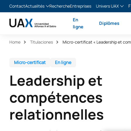
F
Contact
Actualités
Recherche
Entreprises
Univers UAX
Blog
The Valley
Franç
En
Diplômes
Actualités
XTART
Englis
ligne
MIR Asturias
Españ
Home
Titulaciones
Italia
Micro-certificat
En ligne
Leadership et
compétences
relationnelles