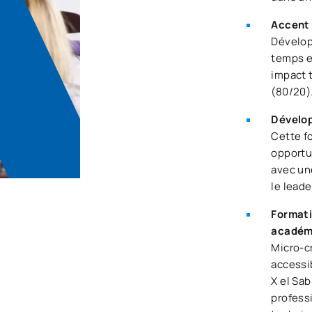
Accent 
Dévelop
temps et
impact 
(80/20)
Dévelop
Cette f
opportun
avec une
le leade
Formati
académi
Micro-cr
accessib
X el Sab
profess