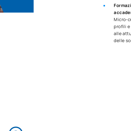
Formazi
accade
Micro-cr
profili 
alle att
delle sof