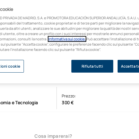
 cookie
D PRIVADA DE MADRID, S.A. e PROMOTORA EDUCACIÓN SUPERIOR ANDALUCÍA, S.A.U. ut
onsabili del trattamento, cookie proprietari e di terze parti per migliorare la naviga
uerla da altri utenti, analizzare le sue abitudini per migliorare la qualità dei nostri servi
i utente, oltre a creare un profilo con i suoi interessi per mostrarle annunci personali
ormazioni, consulti la nostra
Informativa sui cookie.
Può accettare l'installazione di t
 sul pulsante "Accetta cookie", configurare le preferenze facendo clic sul pulsante "C
fiutare l'installazione facendo clic sul pulsante "Rifiuta cookie".
ioni cookie
Rifiuta tutti
Accetta tu
Prezzo:
nomia e Tecnologia
300 €
Cosa imparerai?