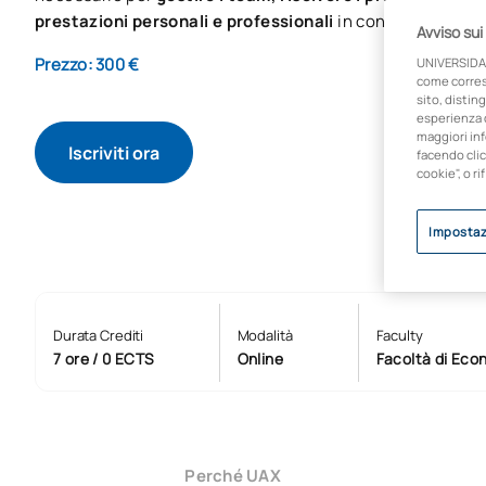
prestazioni personali e professionali
in contesti reali.
Avviso sui
Prezzo: 300 €
UNIVERSIDA
come corresp
sito, disting
esperienza d
maggiori inf
Iscriviti ora
facendo clic
cookie", o ri
Impostaz
Durata Crediti
Modalità
Faculty
7 ore / 0 ECTS
Online
Facoltà di Eco
Perché UAX