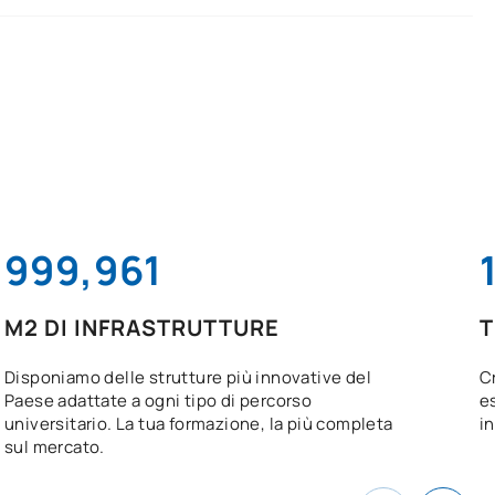
1,000,000
M2 DI INFRASTRUTTURE
T
Disponiamo delle strutture più innovative del
Cr
Paese adattate a ogni tipo di percorso
e
universitario. La tua formazione, la più completa
in
sul mercato.