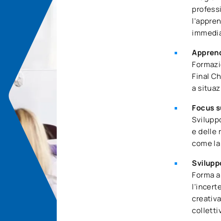
professi
l'appren
immedia
Apprend
Formazio
Final C
a situaz
Focus s
Svilupp
e delle 
come la 
Svilupp
Forma a 
l'incert
creativa
colletti