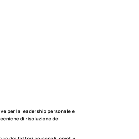
ve per la leadership personale e
tecniche di risoluzione dei
ione dei
fattori personali, emotivi