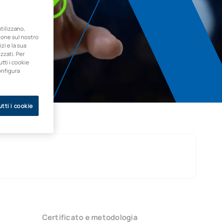
ilizzano,
zione sul nostro
zi e la sua
zzati. Per
utti i cookie
onfigura
tti i cookie
Certificato e metodologia