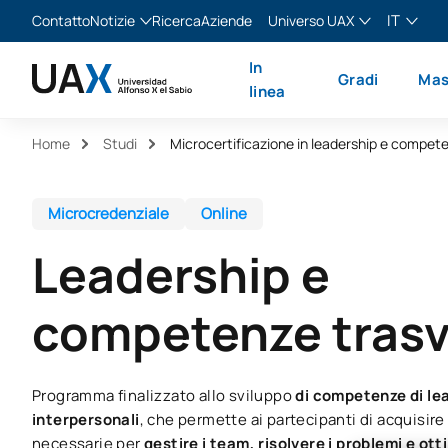
IT
Contatto
Notizie
Ricerca
Aziende
Universo UAX
Blog
The Valley
Italiano
In
Gradi
Mas
Notizie
XTART
English
linea
MIR Asturias
Español
Home
Studi
Français
Microcredenziale
Online
Leadership e
competenze trasv
Programma finalizzato allo sviluppo
di competenze di lea
interpersonali
, che permette ai partecipanti di acquisire
necessarie per
gestire i team, risolvere i problemi e ott