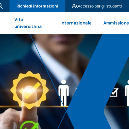
Richiedi informazioni
Accesso per gli studenti
UAX Madrid
Vita
Internazionale
Ammission
UAX Mare Nostrum
universitaria