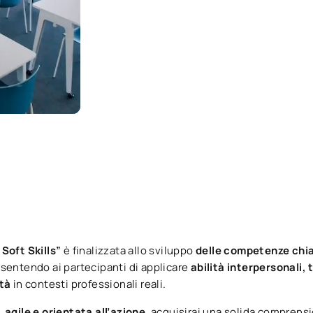
 Soft Skills”
è finalizzata allo sviluppo
delle competenze chia
nsentendo ai partecipanti di applicare
abilità interpersonali, 
ità
in contesti professionali reali.
 agile e orientata all’azione
, acquisirai una solida comprens