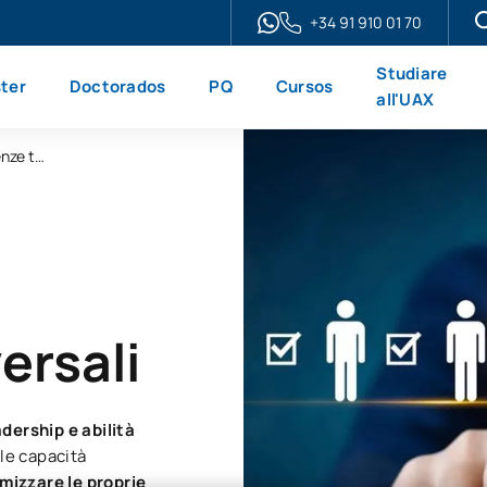
+34 91 910 01 70
Studiare
ter
Doctorados
PQ
Cursos
all'UAX
Microcertificazione in leadership e competenze trasversali
ersali
dership e abilità
 le capacità
imizzare le proprie