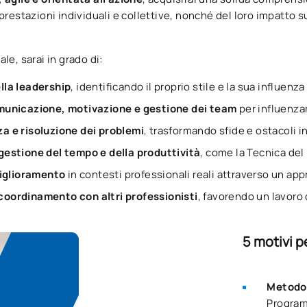
prestazioni individuali e collettive, nonché del loro impatto su
le, sarai in grado di:
lla leadership
, identificando il proprio stile e la sua influen
unicazione, motivazione e gestione dei team
per influenza
za e risoluzione dei problemi
, trasformando sfide e ostacoli 
gestione del tempo e della produttività
, come la Tecnica del
miglioramento
in contesti professionali reali attraverso un app
 coordinamento con altri professionisti
, favorendo un lavoro 
5 motivi p
Metodol
Program