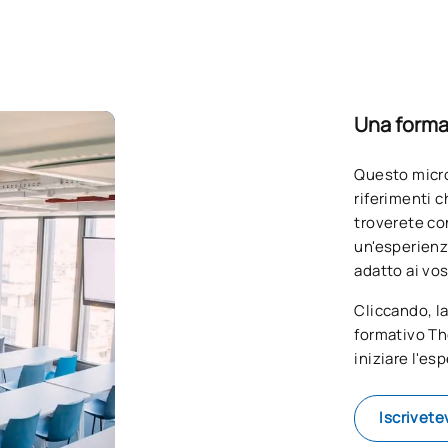
Una formaz
Questo micro
riferimenti 
troverete co
un'esperienza
adatto ai vost
Cliccando, l
formativo Th
iniziare l'e
Iscrivete