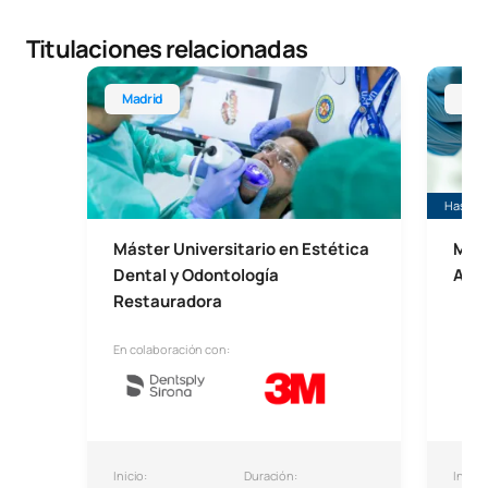
Titulaciones relacionadas
Máster Universitario en Estética Dental y Odontol
Máster 
Madrid
Sem
Hasta 2
Máster Universitario en Estética
Mást
Dental y Odontología
Anti
Restauradora
En colaboración con:
Inicio:
Duración:
Inicio: