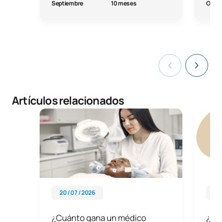
Septiembre
10 meses
Octu
Artículos relacionados
20 / 07 / 2026
26 
¿Cuánto gana un médico
¿Qué