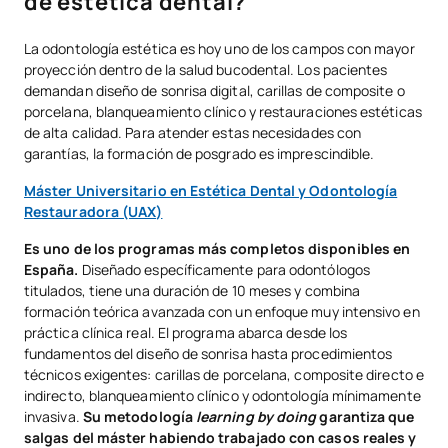
de estética dental?
¿Qué másteres de enfermería estética existen?
La odontología estética es hoy uno de los campos con mayor
¿Qué másteres de dermatología estética puedes estudiar?
proyección dentro de la salud bucodental. Los pacientes
demandan diseño de sonrisa digital, carillas de composite o
¿Por qué merece la pena especializarte en estética con un máster?
porcelana, blanqueamiento clínico y restauraciones estéticas
de alta calidad. Para atender estas necesidades con
¿A qué perfil van dirigidos los másteres de estética?
garantías, la formación de posgrado es imprescindible.
¿Qué criterios debes valorar para elegir el mejor máster de estética?
Máster Universitario en Estética Dental y Odontología
Restauradora (UAX)
Tabla comparativa: ¿qué tipo de máster se adapta mejor a tu perfil?
Es uno de los programas más completos disponibles en
Resumen
España.
Diseñado específicamente para odontólogos
titulados, tiene una duración de 10 meses y combina
formación teórica avanzada con un enfoque muy intensivo en
práctica clínica real. El programa abarca desde los
fundamentos del diseño de sonrisa hasta procedimientos
técnicos exigentes: carillas de porcelana, composite directo e
indirecto, blanqueamiento clínico y odontología mínimamente
invasiva.
Su metodología
learning by doing
garantiza que
salgas del máster habiendo trabajado con casos reales y