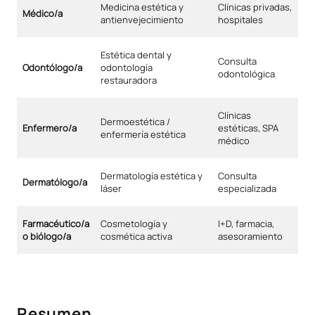
Medicina estética y
Clínicas privadas,
Médico/a
antienvejecimiento
hospitales
Estética dental y
Consulta
Odontólogo/a
odontología
odontológica
restauradora
Clínicas
Dermoestética /
Enfermero/a
estéticas, SPA
enfermería estética
médico
Dermatología estética y
Consulta
Dermatólogo/a
láser
especializada
Farmacéutico/a
Cosmetología y
I+D, farmacia,
o biólogo/a
cosmética activa
asesoramiento
Resumen