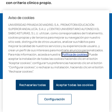
con criterio clínico propio.
Aviso de cookies
UNIVERSIDAD PRIVADA DE MADRID, S.A., PROMOTORA EDUCACIÓN
Máster Universitario en
SUPERIOR ANDALUCÍA, S.A.U. y CENTRO UNIVERSITARIO ALFONSO X EL
SABIO ASTURIAS, S.L.U. utilizan, como corresponsables del tratamiento,
Estética Dental y Odontología
cookies propias y de terceros para mejorar su navegación por nuestro
sitio web, distinguirle de otros usuarios, analizar sus hábitos para
Restauradora
mejorar la calidad de nuestros servicios y su experiencia de usuario, y
crear un perfil de sus intereses para mostrarle anuncios personalizados.
Para más información, acceda a nuestra
Política de cookies.
. Puede
aceptar la instalación de todas las cookies haciendo clic en el botón
“Aceptar cookies”, configurar tus preferencias haciendo clic en el botón
Más información
“Configurar cookies”, o rechazar su instalación, haciendo clic en el botón
“Rechazar cookies”.
Rechazarlas todas
Aceptar todas las cookies
Otros programas a considerar:
Configuración
Másteres en Implantología con enfoque estético (diversas