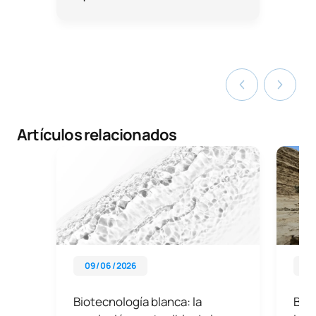
Artículos relacionados
09 / 06 / 2026
29 
Biotecnología blanca: la
Bio