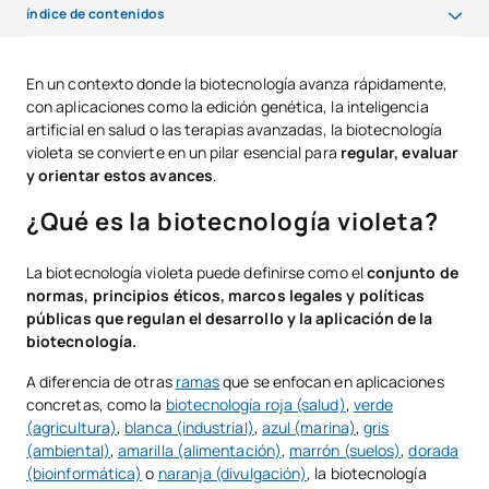
índice de contenidos
¿Qué es la biotecnología violeta?
En un contexto donde la biotecnología avanza rápidamente,
con aplicaciones como la edición genética, la inteligencia
Características de la biotecnología violeta
artificial en salud o las terapias avanzadas, la biotecnología
Aplicaciones de la biotecnología violeta
violeta se convierte en un pilar esencial para
regular, evaluar
y orientar estos avances
.
Ejemplos de biotecnología violeta
¿Qué es la biotecnología violeta?
Ventajas y desventajas de la biotecnología violeta
La biotecnología violeta puede definirse como el
conjunto de
Salidas profesionales en biotecnología violeta
normas, principios éticos, marcos legales y políticas
El papel estratégico de la biotecnología violeta
públicas que regulan el desarrollo y la aplicación de la
biotecnología.
Conclusión
A diferencia de otras
ramas
que se enfocan en aplicaciones
concretas, como la
biotecnología roja (salud)
,
verde
(agricultura)
,
blanca (industrial)
,
azul (marina)
,
gris
(ambiental)
,
amarilla (alimentación)
,
marrón (suelos)
,
dorada
(bioinformática)
o
naranja (divulgación)
, la biotecnología