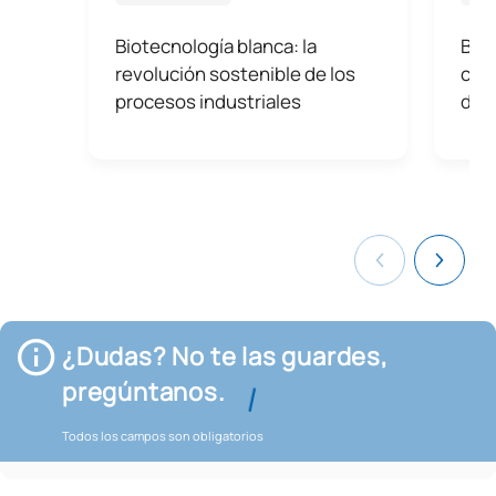
Biotecnología blanca: la
Biot
revolución sostenible de los
conv
procesos industriales
dat
¿Dudas? No te las guardes,
pregúntanos.
Todos los campos son obligatorios