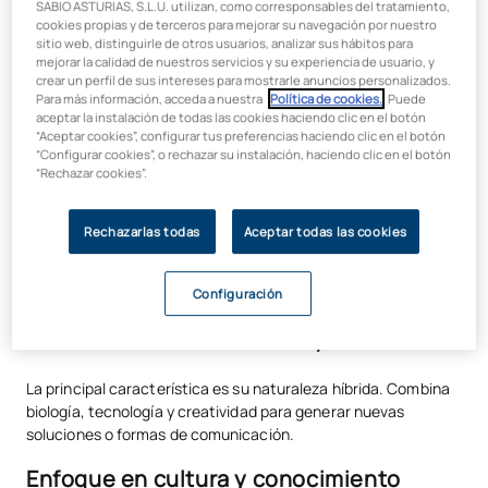
este contexto, la biotecnología naranja incorpora la ciencia
SABIO ASTURIAS, S.L.U. utilizan, como corresponsables del tratamiento,
como parte del proceso creativo, generando nuevas formas
cookies propias y de terceros para mejorar su navegación por nuestro
sitio web, distinguirle de otros usuarios, analizar sus hábitos para
de expresión, aprendizaje e innovación. No se trata solo de
mejorar la calidad de nuestros servicios y su experiencia de usuario, y
producir bienes o servicios, sino de generar valor a través de
crear un perfil de sus intereses para mostrarle anuncios personalizados.
la creatividad aplicada a la ciencia.
Para más información, acceda a nuestra
Política de cookies.
. Puede
aceptar la instalación de todas las cookies haciendo clic en el botón
Características de la
“Aceptar cookies”, configurar tus preferencias haciendo clic en el botón
“Configurar cookies”, o rechazar su instalación, haciendo clic en el botón
biotecnología naranja
“Rechazar cookies”.
La biotecnología naranja se distingue por un conjunto de
Rechazarlas todas
Aceptar todas las cookies
características que la posicionan como una herramienta
esencial para la comunicación, educación y valorización del
conocimiento biotecnológico en la sociedad.
Configuración
Intersección entre ciencia y creatividad
La principal característica es su naturaleza híbrida. Combina
biología, tecnología y creatividad para generar nuevas
soluciones o formas de comunicación.
Enfoque en cultura y conocimiento