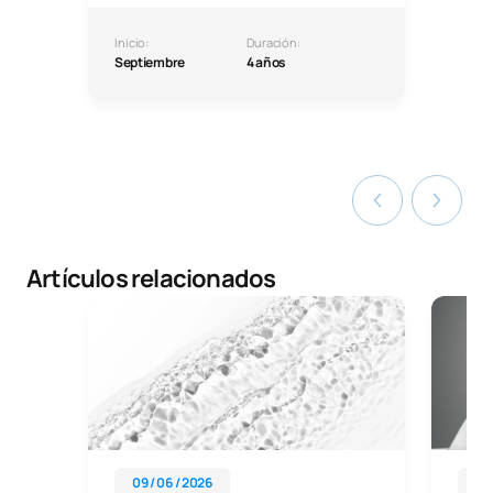
Inicio:
Duración:
Septiembre
4 años
Artículos relacionados
09 / 06 / 2026
01 