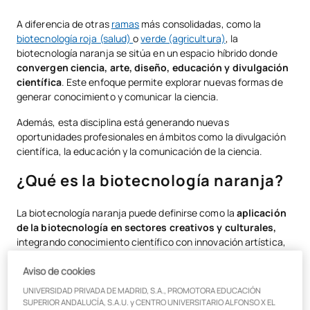
¿Qué es la biotecnología naranja?
A diferencia de otras
ramas
más consolidadas, como la
biotecnología roja (salud)
o
verde (agricultura)
, la
Características de la biotecnología naranja
biotecnología naranja se sitúa en un espacio híbrido donde
Aplicaciones de la biotecnología naranja
convergen ciencia, arte, diseño, educación y divulgación
científica
. Este enfoque permite explorar nuevas formas de
Ejemplos de biotecnología naranja
generar conocimiento y comunicar la ciencia.
Ventajas y desventajas de la biotecnología naranja
Además, esta disciplina está generando nuevas
oportunidades profesionales en ámbitos como la divulgación
Salidas profesionales en biotecnología naranja
científica, la educación y la comunicación de la ciencia.
El papel estratégico de la biotecnología naranja
¿Qué es la biotecnología naranja?
Conclusión
La biotecnología naranja puede definirse como la
aplicación
de la biotecnología en sectores creativos y culturales,
integrando conocimiento científico con innovación artística,
educativa y social.
Aviso de cookies
Este concepto está relacionado con la llamada
economía
UNIVERSIDAD PRIVADA DE MADRID, S.A., PROMOTORA EDUCACIÓN
naranja
, que engloba industrias culturales y creativas. En
SUPERIOR ANDALUCÍA, S.A.U. y CENTRO UNIVERSITARIO ALFONSO X EL