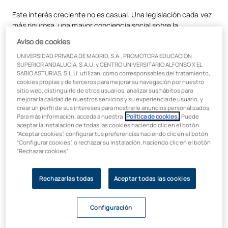
¿Cuál es el sueldo promedio de un técnico de prevención de riesgos
Este interés creciente no es casual. Una legislación cada vez
en España?
más rigurosa, una mayor conciencia social sobre la
importancia de la
salud ocupacional
y el impacto de la
Los factores clave que determinan el salario en PRL
Aviso de cookies
prevención en la reputación corporativa han convertido al
UNIVERSIDAD PRIVADA DE MADRID, S.A., PROMOTORA EDUCACIÓN
Resumen
prevencionista en un perfil estratégico e indispensable para
SUPERIOR ANDALUCÍA, S.A.U. y CENTRO UNIVERSITARIO ALFONSO X EL
cualquier organización moderna. Pero, ¿cuánto gana
SABIO ASTURIAS, S.L.U. utilizan, como corresponsables del tratamiento,
realmente un técnico de PRL en España? A continuación,
cookies propias y de terceros para mejorar su navegación por nuestro
analizamos en detalle el sueldo de un prevencionista de
sitio web, distinguirle de otros usuarios, analizar sus hábitos para
mejorar la calidad de nuestros servicios y su experiencia de usuario, y
riesgos y qué puedes hacer para aspirar a las cifras más altas.
crear un perfil de sus intereses para mostrarle anuncios personalizados.
Para más información, acceda a nuestra
Política de cookies.
. Puede
¿Cuál es el sueldo promedio de un
aceptar la instalación de todas las cookies haciendo clic en el botón
“Aceptar cookies”, configurar tus preferencias haciendo clic en el botón
técnico de prevención de riesgos
“Configurar cookies”, o rechazar su instalación, haciendo clic en el botón
en España?
“Rechazar cookies”.
A modo de visión general, podemos establecer que el sueldo
Rechazarlas todas
Aceptar todas las cookies
promedio de un prevencionista de riesgos en España se sitúa
en una horquilla de entre 27.000 € y 35.000 € brutos anuales.
Configuración
Sin embargo, esta cifra es solo un punto de partida. Un perfil