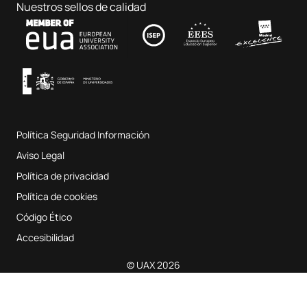
Ciencias de la Educación
Nuestros sellos de calidad
Contacto
Fab Lab UAX
Música y Artes Escénicas
Condiciones y términos del servicio
UAX Digital Garage
Sistema interno de garantía de calidad
Aulas de Música
Preguntas Frecuentes
Política Seguridad Información
Mapa del sitio web
Aviso Legal
Política de privacidad
Política de cookies
Código Ético
Accesibilidad
© UAX 2026
Solicita información