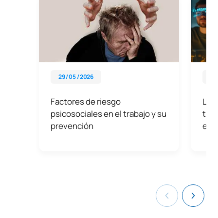
29 / 05 / 2026
01 
Factores de riesgo
La t
psicosociales en el trabajo y su
tran
prevención
era 