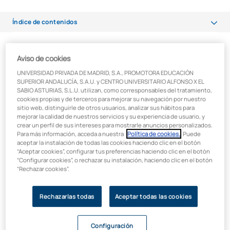
Índice de contenidos
Un sistema esencial para la docencia pública
Un sistema esencial para la
Aviso de cookies
Importancia de la pedagogía instrumental
docencia pública
UNIVERSIDAD PRIVADA DE MADRID, S.A., PROMOTORA EDUCACIÓN
SUPERIOR ANDALUCÍA, S.A.U. y CENTRO UNIVERSITARIO ALFONSO X EL
La pedagogía instrumental: Fundamento de la enseñanza musical
SABIO ASTURIAS, S.L.U. utilizan, como corresponsables del tratamiento,
El sistema de oposiciones, con sus fortalezas y debilidades, es
cookies propias y de terceros para mejorar su navegación por nuestro
Sistema de oposiciones: Acceso a la docencia musical
fundamental para el acceso a la enseñanza pública, tanto en
sitio web, distinguirle de otros usuarios, analizar sus hábitos para
mejorar la calidad de nuestros servicios y su experiencia de usuario, y
conservatorios de música como en educación secundaria,
Beneficios del baremo de puntos en las oposiciones
crear un perfil de sus intereses para mostrarle anuncios personalizados.
especialmente en la especialidad musical. A través de este
Para más información, acceda a nuestra
Política de cookies.
. Puede
proceso, los docentes no solo deben demostrar sus
aceptar la instalación de todas las cookies haciendo clic en el botón
Beneficios del concurso de traslados para docentes
habilidades técnicas
, sino también su
capacidad
“Aceptar cookies”, configurar tus preferencias haciendo clic en el botón
“Configurar cookies”, o rechazar su instalación, haciendo clic en el botón
pedagógica
.
El valor de la pedagogía instrumental en el sistema educativo
“Rechazar cookies”.
Rechazarlas todas
Aceptar todas las cookies
Importancia de la pedagogía
instrumental
Configuración