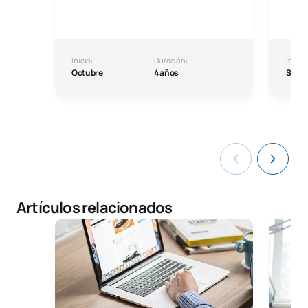
Inicio:
Duración:
Inicio:
Octubre
4 años
Septi
Artículos relacionados