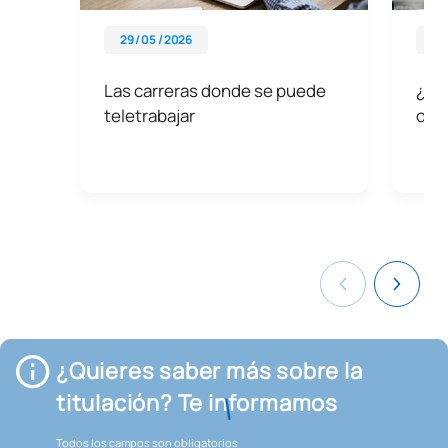
29 / 05 / 2026
29 
Las carreras donde se puede
¿Qué
teletrabajar
ofr
¿Quieres saber más sobre la
titulación? Te informamos
Todos los campos son obligatorios