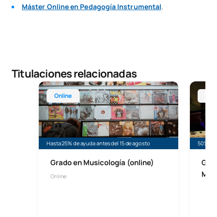
Máster Online en Pedagogía Instrumental
.
Titulaciones relacionadas
Grado en Musicología (Online)
Grado e
Online
Mad
Hasta 25% de ayuda antes del 15 de agosto
50% de 
Grado en Musicología (online)
Grad
Mús
Online