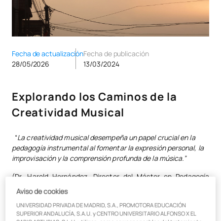
Fecha de actualización
Fecha de publicación
28/05/2026
13/03/2024
Explorando los Caminos de la
Creatividad Musical
“
La creatividad musical desempeña un papel crucial en la
pedagogía instrumental al fomentar la expresión personal, la
improvisación y la comprensión profunda de la música.”
(Dr. Harold Hernández. Director del Máster en Pedagogía
Instrumental -UAX)
Aviso de cookies
En el vasto mundo de la música, la creatividad es el
UNIVERSIDAD PRIVADA DE MADRID, S.A., PROMOTORA EDUCACIÓN
SUPERIOR ANDALUCÍA, S.A.U. y CENTRO UNIVERSITARIO ALFONSO X EL
combustible que impulsa la innovación y la expresión artística.