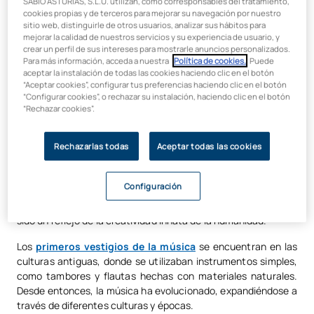
SABIO ASTURIAS, S.L.U. utilizan, como corresponsables del tratamiento,
Desde las sinfonías clásicas hasta los ritmos
cookies propias y de terceros para mejorar su navegación por nuestro
contemporáneos, la creatividad musical ha sido el corazón de
sitio web, distinguirle de otros usuarios, analizar sus hábitos para
cada composición y esto es algo que exploramos y valoramos
mejorar la calidad de nuestros servicios y su experiencia de usuario, y
crear un perfil de sus intereses para mostrarle anuncios personalizados.
mucho en el
Máster Universitario Online en Pedagogía
Para más información, acceda a nuestra
Política de cookies.
. Puede
Instrumental
aceptar la instalación de todas las cookies haciendo clic en el botón
“Aceptar cookies”, configurar tus preferencias haciendo clic en el botón
En este artículo, exploraremos cómo los músicos canalizan su
“Configurar cookies”, o rechazar su instalación, haciendo clic en el botón
creatividad para romper barreras, fusionar géneros y dejar su
“Rechazar cookies”.
huella única en la historia de la música a través de la
educación musical e instrumental
.
Rechazarlas todas
Aceptar todas las cookies
La historia de la
pedagogía musical
la creatividad musical es
un relato fascinante que se remonta a los albores de la
Configuración
humanidad. Desde los primeros rituales ceremoniales hasta
las complejas composiciones contemporáneas, la música ha
sido un reflejo de la creatividad innata de la humanidad.
Los
primeros vestigios de la música
se encuentran en las
culturas antiguas, donde se utilizaban instrumentos simples,
como tambores y flautas hechas con materiales naturales.
Desde entonces, la música ha evolucionado, expandiéndose a
través de diferentes culturas y épocas.