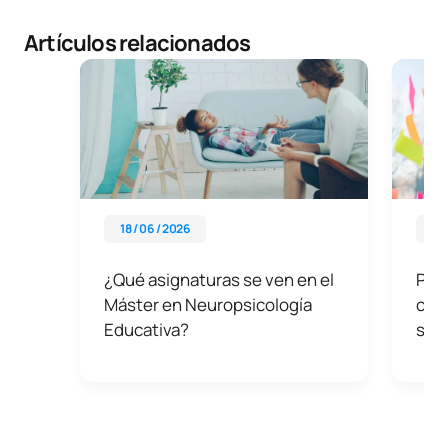
Artículos relacionados
18 / 06 / 2026
27 
¿Qué asignaturas se ven en el
Pens
Máster en Neuropsicología
crea
Educativa?
sol