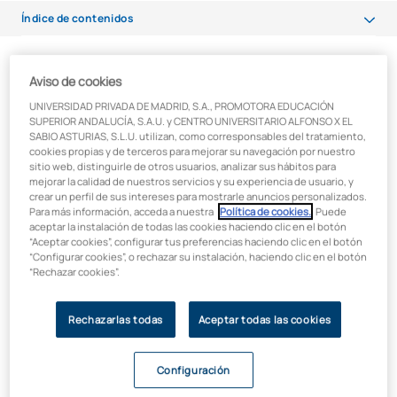
Índice de contenidos
Menos alumnos por clase, más profesores
El escenario que estamos viviendo a consecuencia de la crisis
Aviso de cookies
de la
COVID-19
nos ha llevado a una situación sin
Dominar las tecnologías educativas, una “necesidad” del docente
UNIVERSIDAD PRIVADA DE MADRID, S.A., PROMOTORA EDUCACIÓN
precedentes que está poniendo a prueba a todo el país.
SUPERIOR ANDALUCÍA, S.A.U. y CENTRO UNIVERSITARIO ALFONSO X EL
Adaptarse a la “nueva normalidad” no es tarea sencilla
SABIO ASTURIAS, S.L.U. utilizan, como corresponsables del tratamiento,
teniendo en cuenta que el virus continúa poniendo en jaque a
cookies propias y de terceros para mejorar su navegación por nuestro
nuestro país debido a los rebrotes.
sitio web, distinguirle de otros usuarios, analizar sus hábitos para
mejorar la calidad de nuestros servicios y su experiencia de usuario, y
crear un perfil de sus intereses para mostrarle anuncios personalizados.
Centrándonos en el ámbito educativo, el inicio de septiembre
Para más información, acceda a nuestra
Política de cookies.
. Puede
anuncia que está a la vuelta de la esquina el
comienzo de un
aceptar la instalación de todas las cookies haciendo clic en el botón
nuevo curso académico
, en este caso el de
2020/2021
.
“Aceptar cookies”, configurar tus preferencias haciendo clic en el botón
Pero quién nos iba a decir que este año iba a tener como telón
“Configurar cookies”, o rechazar su instalación, haciendo clic en el botón
“Rechazar cookies”.
de fondo la
situación derivada a consecuencia del
coronavirus
, que se ha ido propagando por todo el mundo en
este 2020.
Rechazarlas todas
Aceptar todas las cookies
Ante el comienzo del curso académico 2020/21,
los centros
educativos se preparan a contrarreloj
para que dé
Configuración
comienzo un año en el que hay que
extremar las medidas