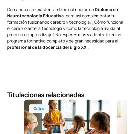
Cursando este máster también obtendrás un
Diploma en
Neurotecnología Educativa
, para así complementar tu
formación fusionando cerebro y tecnología. ¿Cómo funciona
el cerebro ante la tecnología y cómo la tecnología ayuda al
proceso de aprendizaje? No esperes más y adéntrate en un
programa formativo completo y de gran necesidad para el
profesional de la docencia del siglo XXI
.
Titulaciones relacionadas
Máster Universitario Online en Psicopedagogía
Máster 
Online
Onl