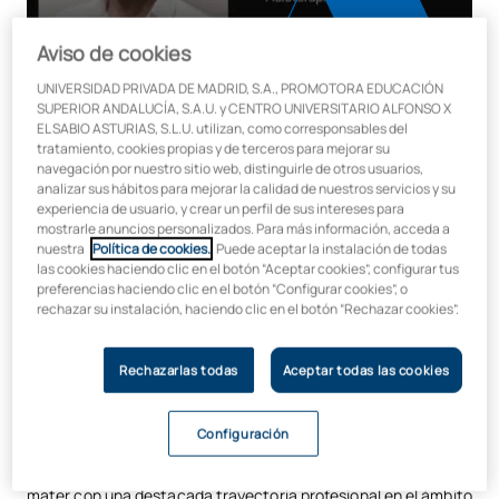
Aviso de cookies
UNIVERSIDAD PRIVADA DE MADRID, S.A., PROMOTORA EDUCACIÓN
SUPERIOR ANDALUCÍA, S.A.U. y CENTRO UNIVERSITARIO ALFONSO X
EL SABIO ASTURIAS, S.L.U. utilizan, como corresponsables del
tratamiento, cookies propias y de terceros para mejorar su
navegación por nuestro sitio web, distinguirle de otros usuarios,
Víctor García Fonseca, nuevo
analizar sus hábitos para mejorar la calidad de nuestros servicios y su
experiencia de usuario, y crear un perfil de sus intereses para
director del Máster Universitario
mostrarle anuncios personalizados. Para más información, acceda a
nuestra
Política de cookies.
. Puede aceptar la instalación de todas
en Fisioterapia Deportiva de UAX
las cookies haciendo clic en el botón “Aceptar cookies”, configurar tus
preferencias haciendo clic en el botón “Configurar cookies”, o
rechazar su instalación, haciendo clic en el botón “Rechazar cookies”.
La Universidad Alfonso X el Sabio
tiene el placer de
anunciar la incorporación de
Víctor García Fonseca
como
nuevo director del
Máster Universitario en Fisioterapia
Rechazarlas todas
Aceptar todas las cookies
Deportiva
, impartido en la
Escuela Universitaria UAX Rafa
Nadal
, a partir del curso académico 2025/2026.
Configuración
Diplomado en Fisioterapia por la propia Universidad
Alfonso X el Sabio
,
Víctor García Fonseca
regresa a su alma
mater con una destacada trayectoria profesional en el ámbito