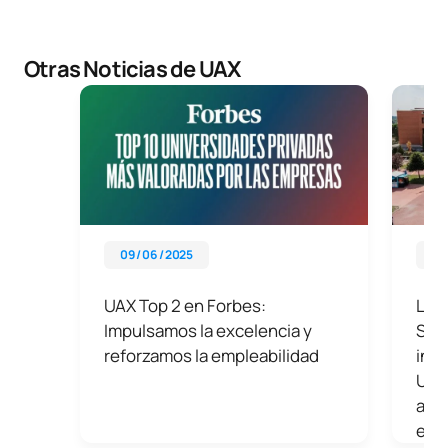
Otras Noticias de UAX
09 / 06 / 2025
20 
UAX Top 2 en Forbes:
La U
Impulsamos la excelencia y
Sab
reforzamos la empleabilidad
inte
Unid
acad
estr