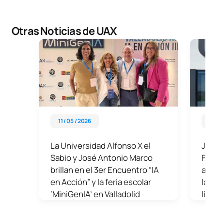
Otras Noticias de UAX
11 / 05 / 2026
16 
La Universidad Alfonso X el
Jug
Sabio y José Antonio Marco
Fem
brillan en el 3er Encuentro “IA
ana
en Acción” y la feria escolar
la c
‘MiniGenIA’ en Valladolid
lide