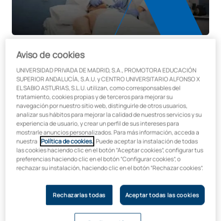
Aviso de cookies
UNIVERSIDAD PRIVADA DE MADRID, S.A., PROMOTORA EDUCACIÓN
SUPERIOR ANDALUCÍA, S.A.U. y CENTRO UNIVERSITARIO ALFONSO X
UAX se une a la red ENCHE para
EL SABIO ASTURIAS, S.L.U. utilizan, como corresponsables del
tratamiento, cookies propias y de terceros para mejorar su
liderar la educación en salud
navegación por nuestro sitio web, distinguirle de otros usuarios,
sostenible
analizar sus hábitos para mejorar la calidad de nuestros servicios y su
experiencia de usuario, y crear un perfil de sus intereses para
mostrarle anuncios personalizados. Para más información, acceda a
En la
Universidad Alfonso X el Sabio
damos un paso firme
nuestra
Política de cookies.
. Puede aceptar la instalación de todas
las cookies haciendo clic en el botón “Aceptar cookies”, configurar tus
hacia la formación de profesionales de la salud capaces de
preferencias haciendo clic en el botón “Configurar cookies”, o
afrontar los grandes retos del siglo XXI. Por eso, nos hemos
rechazar su instalación, haciendo clic en el botón “Rechazar cookies”.
unido a
ENCHE, la red europea de facultades de medicina
que trabaja para integrar el impacto del cambio climático
en la educación sanitaria
.
Rechazarlas todas
Aceptar todas las cookies
Esta red, respaldada por la
Organización Mundial de la