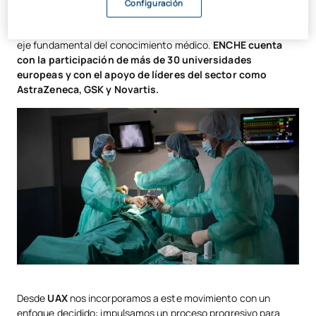
Salud (OMS)
y su Academia, tiene como misión preparar a las
Configuración
nuevas generaciones de profesionales para un sistema de
salud con cero emisiones, integrando la sostenibilidad como
eje fundamental del conocimiento médico.
ENCHE cuenta
con la participación de más de 30 universidades
europeas y con el apoyo de líderes del sector como
AstraZeneca, GSK y Novartis.
Desde
UAX
nos incorporamos a este movimiento con un
enfoque decidido: impulsamos un proceso progresivo para