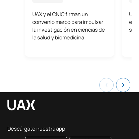
UAX y el CNIC firman un
UAX 
convenio marco para impulsar
en t
la investigación en ciencias de
sani
la salud y biomedicina
Descárgate nuestra app