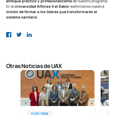
enfoque práctico y profesionalizante
de nuestro programa.
En la
Universidad Alfonso X el Sabio
reafirmamos nuestra
misión de formar a los líderes que transformarán el
sistema sanitario
.
Otras Noticias de UAX
11 / 05 / 2026
11 