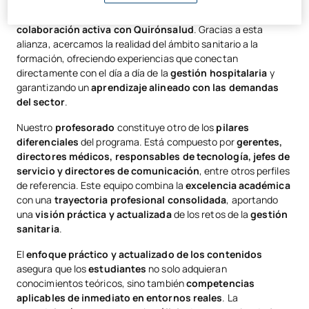
Una de las fortalezas más destacadas del máster es la
colaboración activa con Quirónsalud
. Gracias a esta
alianza, acercamos la realidad del ámbito sanitario a la
formación, ofreciendo experiencias que conectan
directamente con el día a día de la
gestión hospitalaria
y
garantizando un
aprendizaje alineado con las demandas
del sector
.
Nuestro
profesorado
constituye otro de los
pilares
diferenciales
del programa. Está compuesto por
gerentes,
directores médicos, responsables de tecnología, jefes de
servicio y directores de comunicación
, entre otros perfiles
de referencia. Este equipo combina la
excelencia académica
con una
trayectoria profesional consolidada
, aportando
una
visión práctica y actualizada
de los retos de la
gestión
sanitaria
.
El
enfoque práctico y actualizado de los contenidos
asegura que los
estudiantes
no solo adquieran
conocimientos teóricos, sino también
competencias
aplicables de inmediato en entornos reales
. La