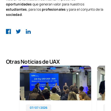
oportunidades
que generan valor para nuestros
estudiantes
, para los
profesionales
y para el conjunto de la
sociedad
.
Otras Noticias de UAX
07 / 07 / 2026
11 