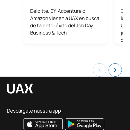
Deloitte, EY, Accenture o
Cel
Amazon vienen a UAX en busca
los 
de talento: éxito del Job Day
Univ
Business & Tech
junt
dep
Descárgate nuestra app