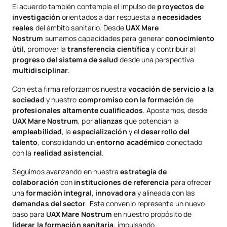
El acuerdo también contempla el impulso de
proyectos de
investigación
orientados a dar respuesta a
necesidades
reales
del ámbito sanitario. Desde
UAX Mare
Nostrum
sumamos capacidades para generar
conocimiento
útil
, promover la
transferencia científica
y contribuir al
progreso del sistema de salud
desde una perspectiva
multidisciplinar
.
Con esta firma reforzamos nuestra
vocación de servicio a la
sociedad
y nuestro
compromiso con la formación
de
profesionales altamente cualificados
. Apostamos, desde
UAX Mare Nostrum
, por
alianzas
que potencian la
empleabilidad
, la
especialización
y el
desarrollo del
talento
, consolidando un
entorno académico
conectado
con la
realidad asistencial
.
Seguimos avanzando en nuestra
estrategia de
colaboración
con
instituciones de referencia
para ofrecer
una
formación integral
,
innovadora
y alineada con las
demandas del sector
. Este convenio representa un nuevo
paso para
UAX Mare Nostrum
en nuestro propósito de
liderar la formación sanitaria
, impulsando