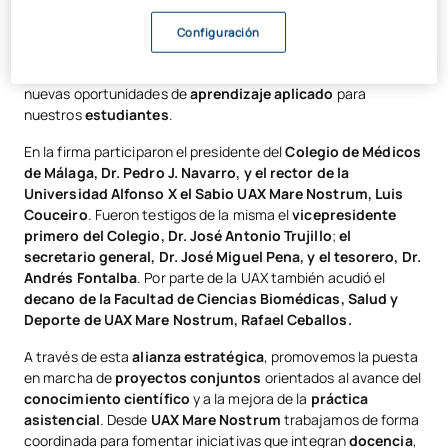
desarrollo académico
vinculado al ámbito de la
salud
. Este
acuerdo refuerza nuestro
compromiso con la excelencia
Configuración
educativa
y con la conexión directa entre el
entorno
universitario
y el
ecosistema profesional
, generando
nuevas oportunidades de
aprendizaje aplicado
para
nuestros
estudiantes
.
En la firma participaron el presidente del
Colegio de Médicos
de Málaga, Dr. Pedro J. Navarro, y el rector de la
Universidad Alfonso X el Sabio UAX Mare Nostrum, Luis
Couceiro
. Fueron testigos de la misma el
vicepresidente
primero del Colegio, Dr. José Antonio Trujillo
;
el
secretario general, Dr. José Miguel Pena, y el tesorero, Dr.
Andrés Fontalba
. Por parte de la UAX también acudió el
decano de la Facultad de Ciencias Biomédicas, Salud y
Deporte de UAX Mare Nostrum, Rafael Ceballos.
A través de esta
alianza estratégica
, promovemos la puesta
en marcha de
proyectos conjuntos
orientados al avance del
conocimiento científico
y a la mejora de la
práctica
asistencial
. Desde
UAX Mare Nostrum
trabajamos de forma
coordinada para fomentar iniciativas que integran
docencia
,