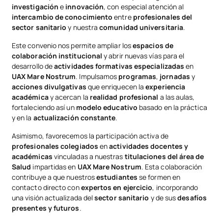
investigación
e
innovación
, con especial atención al
intercambio de conocimiento
entre
profesionales del
sector sanitario
y nuestra
comunidad universitaria
.
Este convenio nos permite ampliar los
espacios de
colaboración institucional
y abrir nuevas vías para el
desarrollo de
actividades formativas especializadas
en
UAX Mare Nostrum
. Impulsamos
programas
,
jornadas
y
acciones divulgativas
que enriquecen la
experiencia
académica
y acercan la
realidad profesional
a las aulas,
fortaleciendo así un
modelo educativo
basado en la práctica
y en la
actualización constante
.
Asimismo, favorecemos la participación activa de
profesionales colegiados
en
actividades docentes y
académicas
vinculadas a nuestras
titulaciones del área de
Salud
impartidas en
UAX Mare Nostrum
. Esta colaboración
contribuye a que nuestros
estudiantes
se formen en
contacto directo con
expertos en ejercicio
, incorporando
una visión actualizada del
sector sanitario
y de sus
desafíos
presentes y futuros
.