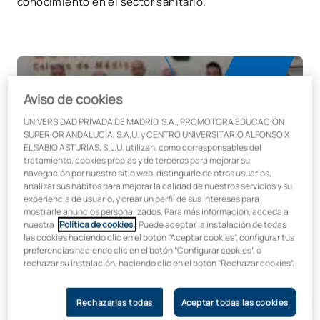
conocimiento en el sector sanitario.
Aviso de cookies
UNIVERSIDAD PRIVADA DE MADRID, S.A., PROMOTORA EDUCACIÓN
SUPERIOR ANDALUCÍA, S.A.U. y CENTRO UNIVERSITARIO ALFONSO X
EL SABIO ASTURIAS, S.L.U. utilizan, como corresponsables del
tratamiento, cookies propias y de terceros para mejorar su
navegación por nuestro sitio web, distinguirle de otros usuarios,
analizar sus hábitos para mejorar la calidad de nuestros servicios y su
experiencia de usuario, y crear un perfil de sus intereses para
mostrarle anuncios personalizados. Para más información, acceda a
nuestra
Política de cookies.
. Puede aceptar la instalación de todas
las cookies haciendo clic en el botón “Aceptar cookies”, configurar tus
preferencias haciendo clic en el botón “Configurar cookies”, o
rechazar su instalación, haciendo clic en el botón “Rechazar cookies”.
UAX Mare Nostrum
firma
un nuevo
convenio de
colaboración
desde con el
Ilustre Colegio Oficial de
Médicos de Málaga
con el objetivo de impulsar de manera
Rechazarlas todas
Aceptar todas las cookies
conjunta la
investigación
, la
formación sanitaria
y el