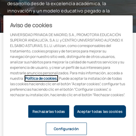
desarrollo desde la excelencia académica, la
innovación y un modelo educativo pegado a la
empresa.
Aviso de cookies
UNIVERSIDAD PRIVADA DE MADRID, S.A., PROMOTORA EDUCACIÓN
SUPERIOR ANDALUCÍA, S.A.U. y CENTRO UNIVERSITARIO ALFONSO X
El campus
UAX Mare Nostrum
se ubicará en un entorno de
EL SABIO ASTURIAS, S.L.U. utilizan, como corresponsables del
máxima expansión para la ciudad que favorecerá el desarrollo
tratamiento, cookies propias y de terceros para mejorar su
profesional de sus estudiantes, gracias a su proximidad con
navegación por nuestro sitio web, distinguirle de otros usuarios,
instituciones sanitarias y empresas de referencia.
analizar sus hábitos para mejorar la calidad de nuestros servicios y su
experiencia de usuario, y crear un perfil de sus intereses para
UAX sigue así la estela de las más de 70 grandes empresas
mostrarle anuncios personalizados. Para más información, acceda a
nuestra
Política de cookies.
. Puede aceptar la instalación de todas
tecnológicas, que como Google o Vodafone han anunciado la
las cookies haciendo clic en el botón “Aceptar cookies”, configurar tus
puesta en marcha de centros tecnológicos de referencia a
preferencias haciendo clic en el botón “Configurar cookies”, o
nivel mundial en la ciudad. Y que han supuesto la creación de
rechazar su instalación, haciendo clic en el botón “Rechazar cookies”.
más de 2.000 nuevos puestos de trabajo según estimaciones
de mercado.
Rechazarlas todas
Aceptar todas las cookies
“Creemos firmemente que una educación de calidad,
conectada con las necesidades de las empresas y enfocada
en la innovación será clave para el desarrollo sostenible de la
Configuración
región y para el éxito de nuestros estudiantes en un entorno