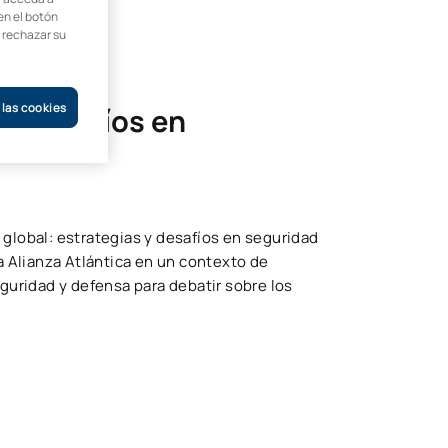
en el botón
o rechazar su
 las cookies
 y desafíos en
global: estrategias y desafíos en seguridad
a Alianza Atlántica en un contexto de
guridad y defensa para debatir sobre los