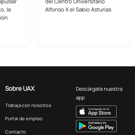
mpulsar
del Centro Universitario
o, la
Alfonso X el Sabio Asturias
ción
Sobre UAX
Descárgate nuestra
app
Trabaja con nosotros
Portal de empleo
Contacto