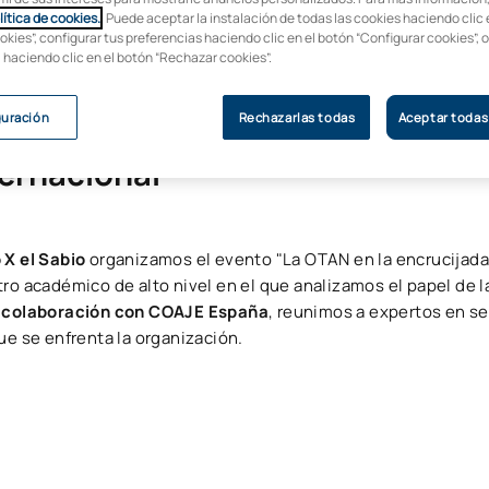
lítica de cookies.
. Puede aceptar la instalación de todas las cookies haciendo clic 
okies”, configurar tus preferencias haciendo clic en el botón “Configurar cookies”, 
, haciendo clic en el botón “Rechazar cookies”.
guración
Rechazarlas todas
Aceptar todas
 encrucijada global: estrategias
ternacional
 X el Sabio
organizamos el evento "La OTAN en la encrucijada 
tro académico de alto nivel en el que analizamos el papel de l
 colaboración con COAJE España
, reunimos a expertos en se
ue se enfrenta la organización.