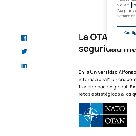
nuestra
Po
“Aceptar co
instalación
Confi
La OTAN en la
seguridad in
En la
Universidad Alfonso
internacional", un encuen
transformación global.
En
retos estratégicos a los q