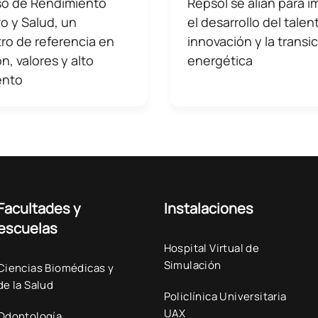
o de Rendimiento
Repsol se alían para i
o y Salud, un
el desarrollo del talent
ro de referencia en
innovación y la transi
n, valores y alto
energética
ento
Facultades y
Instalaciones
escuelas
Hospital Virtual de
Simulación
Ciencias Biomédicas y
de la Salud
Policlínica Universitaria
UAX
Odontología