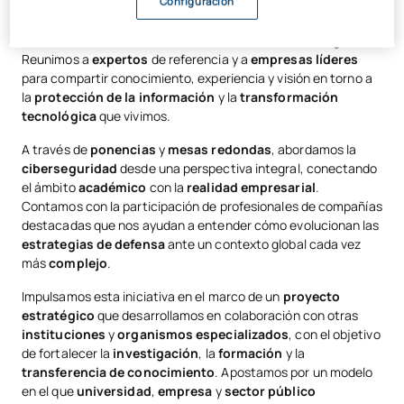
edición de nuestra
Semana de la Ciberseguridad
, un
Configuración
encuentro que consolidamos como un espacio clave para
reflexionar sobre los desafíos actuales del
entorno digital
.
Reunimos a
expertos
de referencia y a
empresas líderes
para compartir conocimiento, experiencia y visión en torno a
la
protección de la información
y la
transformación
tecnológica
que vivimos.
A través de
ponencias
y
mesas redondas
, abordamos la
ciberseguridad
desde una perspectiva integral, conectando
el ámbito
académico
con la
realidad empresarial
.
Contamos con la participación de profesionales de compañías
destacadas que nos ayudan a entender cómo evolucionan las
estrategias de defensa
ante un contexto global cada vez
más
complejo
.
Impulsamos esta iniciativa en el marco de un
proyecto
estratégico
que desarrollamos en colaboración con otras
instituciones
y
organismos especializados
, con el objetivo
de fortalecer la
investigación
, la
formación
y la
transferencia de conocimiento
. Apostamos por un modelo
en el que
universidad
,
empresa
y
sector público