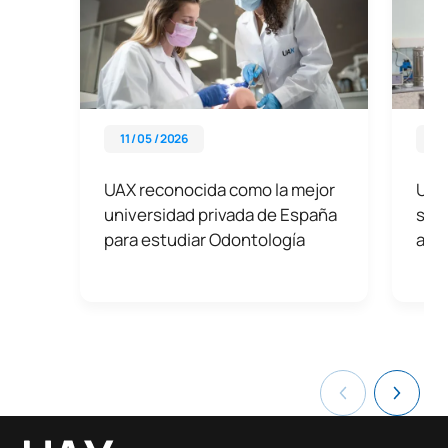
11 / 05 / 2026
11 
UAX reconocida como la mejor
UAX 
universidad privada de España
sos
para estudiar Odontología
asf