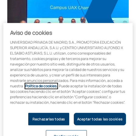
Aviso de cookies
UNIVERSIDAD PRIVADA DE MADRID, S.A., PROMOTORA EDUCACIÓN
SUPERIOR ANDALUCÍA, S.A.U. y CENTRO UNIVERSITARIO ALFONSO X
EL SABIO ASTURIAS, S.L.U. utilizan, como corresponsables del
tratamiento, cookies propias y de terceros para mejorar su
navegación por nuestro sitio web, distinguirle de otros usuarios,
analizar sus hábitos para mejorar la calidad de nuestros servicios y su
UAX celebra la IV Semana de la
experiencia de usuario, y crear un perfil de sus intereses para
mostrarle anuncios personalizados. Para más información, acceda a
Ciberseguridad junto a empresas
nuestra
Política de cookies.
. Puede aceptar la instalación de todas
las cookies haciendo clic en el botón “Aceptar cookies”, configurar tus
líderes como Microsoft,
preferencias haciendo clic en el botón “Configurar cookies”, o
rechazar su instalación, haciendo clic en el botón “Rechazar cookies”.
Telefónica, Accenture, BBVA, IBM o
Women4Cyber
Rechazarlas todas
Aceptar todas las cookies
En la
Universidad Alfonso X el Sabio
celebramos una nueva