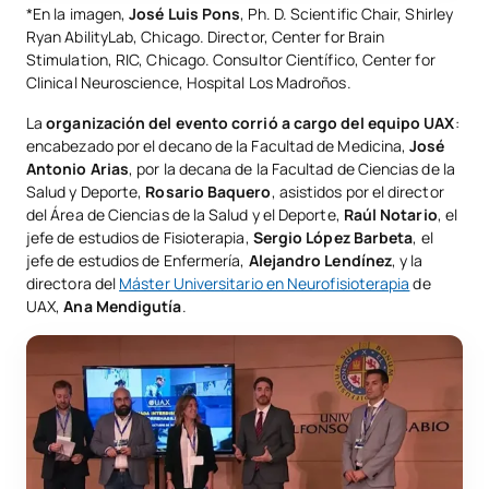
*En la imagen,
José Luis Pons
, Ph. D. Scientific Chair, Shirley
Ryan AbilityLab, Chicago. Director, Center for Brain
Stimulation, RIC, Chicago. Consultor Científico, Center for
Clinical Neuroscience, Hospital Los Madroños.
La
organización del evento corrió a cargo del equipo UAX
:
encabezado por el decano de la Facultad de Medicina,
José
Antonio Arias
, por la decana de la Facultad de Ciencias de la
Salud y Deporte,
Rosario Baquero
, asistidos por el director
del Área de Ciencias de la Salud y el Deporte,
Raúl Notario
, el
jefe de estudios de Fisioterapia,
Sergio López Barbeta
, el
jefe de estudios de Enfermería,
Alejandro Lendínez
, y la
directora del
Máster Universitario en Neurofisioterapia
de
UAX,
Ana Mendigutía
.