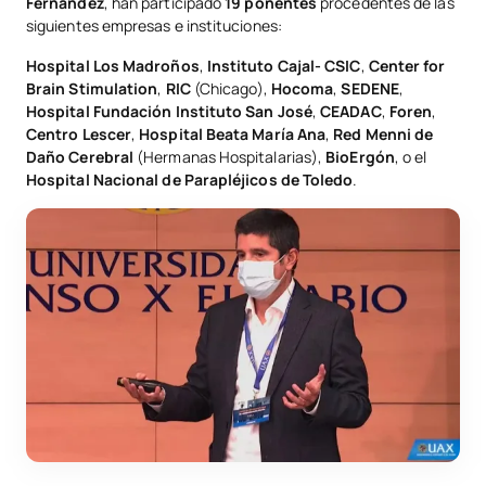
Fernández
, han participado
19 ponentes
procedentes de las
siguientes empresas e instituciones:
Hospital Los Madroños
,
Instituto Cajal- CSIC
,
Center for
Brain Stimulation
,
RIC
(Chicago),
Hocoma
,
SEDENE
,
Hospital Fundación Instituto San José
,
CEADAC
,
Foren
,
Centro Lescer
,
Hospital Beata María Ana
,
Red Menni de
Daño Cerebral
(Hermanas Hospitalarias),
BioErgón
, o el
Hospital Nacional de Parapléjicos de Toledo
.