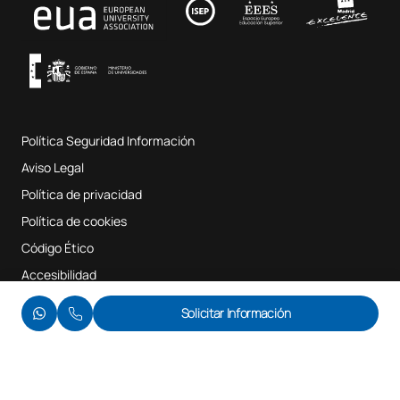
Fab Lab UAX
Música y Artes Escénicas
Condiciones y términos del servicio
UAX Digital Garage
Sistema interno de garantía de calidad
Aulas de Música
Preguntas Frecuentes
Política Seguridad Información
Mapa del sitio web
Aviso Legal
Política de privacidad
Política de cookies
Código Ético
Accesibilidad
© UAX 2026
Solicitar Información