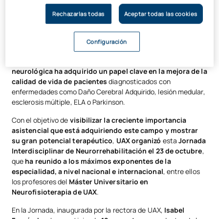
tanto de forma presencial como por streaming
, entre los
que se encontraban estudiantes de UAX y representantes de
Rechazarlas todas
Aceptar todas las cookies
los hospitales y empresas más punteras en esta área.
En
España
,
más de 7,5 millones de personas
(un 16 % del
Configuración
total de la población)
sufren algún tipo de enfermedad
neurológica
. En este contexto, la
rehabilitación
neurológica ha adquirido un papel clave en la mejora de la
calidad de vida de pacientes
diagnosticados con
enfermedades como Daño Cerebral Adquirido, lesión medular,
esclerosis múltiple, ELA o Parkinson.
Con el objetivo de
visibilizar la creciente importancia
asistencial que está adquiriendo este campo y mostrar
su gran potencial terapéutico
,
UAX
organizó
esta
Jornada
Interdisciplinar de Neurorrehabilitación el 23 de octubre
,
que
ha reunido a los máximos exponentes de la
especialidad, a nivel nacional e internacional
, entre ellos
los profesores del
Máster Universitario en
Neurofisioterapia de UAX
.
En la Jornada, inaugurada por la rectora de UAX,
Isabel