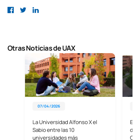
Otras Noticias de UAX
07 / 04 / 2026
15 
La Universidad Alfonso X el
En U
Sabio entre las 10
del 
universidades más
Com