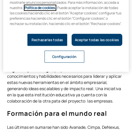
mostrarle anuncios personalizados. Para más información, acceda a
explica la
rectora de la Universidad Alfonso X el Sabio
nuestra
Política de cookies.
. Puede aceptar la instalación de todas
(UAX), Isabel Fernández.
las cookies haciendo clic en el botón “Aceptar cookies”, configurar tus
preferencias haciendo clic en el botón “Configurar cookies”, o
“Desde la universidad, tenemos la responsabilidad de
rechazar su instalación, haciendo clic en el botón “Rechazar cookies”.
preparar a los estudiantes para que entiendan la
tecnología con propósito
e integrada en su profesión”,
Rechazarlas todas
Aceptar todas las cookies
añade. De ahí que esta institución educativa haya decidido
dar un paso adelante con la creación de la
Facultad Business
& Tech.
Configuración
El objetivo es ofrecer una
combinación de formación en
negocios y tecnología
, preparando a los estudiantes con los
conocimientos y habilidades necesarios para liderar y aplicar
estas nuevas herramientas en el ámbito empresarial,
generando ideas escalables y de impacto real. Una iniciativa
en la que esta institución educativa ya cuenta con la
colaboración de la otra pata del proyecto: las empresas.
Formación para el mundo real
Las últimas en sumarse han sido Avanade, Cimpa, DeNexus,