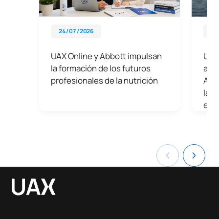
24 / 07 / 2026
30 
UAX Online y Abbott impulsan
UAX
la formación de los futuros
acu
profesionales de la nutrición
Anda
la f
est