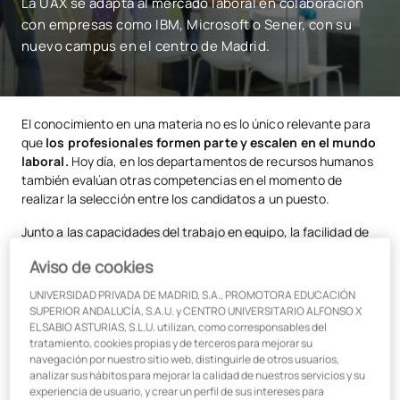
La UAX se adapta al mercado laboral en colaboración
con empresas como IBM, Microsoft o Sener, con su
nuevo campus en el centro de Madrid.
El conocimiento en una materia no es lo único relevante para
que
los profesionales formen parte y escalen en el mundo
laboral.
Hoy día, en los departamentos de recursos humanos
también evalúan otras competencias en el momento de
realizar la selección entre los candidatos a un puesto.
Junto a las capacidades del trabajo en equipo, la facilidad de
comunicación o la predisposición al cambio,
en el sector
Aviso de cookies
tecnológico también se tiene en cuenta cuánto saben de
gestión empresarial
. La razón es tan sencilla como obvia: lo
UNIVERSIDAD PRIVADA DE MADRID, S.A., PROMOTORA EDUCACIÓN
digital ya es algo transversal a todas las áreas de la
SUPERIOR ANDALUCÍA, S.A.U. y CENTRO UNIVERSITARIO ALFONSO X
compañía.
EL SABIO ASTURIAS, S.L.U. utilizan, como corresponsables del
tratamiento, cookies propias y de terceros para mejorar su
“
La velocidad de adopción de las tecnologías está
navegación por nuestro sitio web, distinguirle de otros usuarios,
analizar sus hábitos para mejorar la calidad de nuestros servicios y su
revolucionando los modelos de negocio
y la relación entre
experiencia de usuario, y crear un perfil de sus intereses para
empresas y clientes, así como la forma en que aprendemos”,