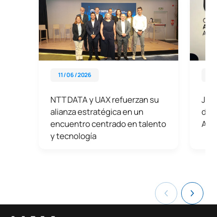
11 / 06 / 2026
05 
NTT DATA y UAX refuerzan su
Jaim
alianza estratégica en un
del 
encuentro centrado en talento
Alfo
y tecnología