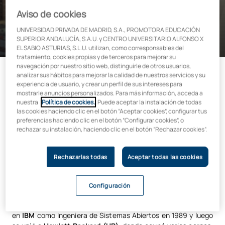
Aviso de cookies
Pilar Torres se incorpora al Grupo UAX como Directora
General de Business & Tech
UNIVERSIDAD PRIVADA DE MADRID, S.A., PROMOTORA EDUCACIÓN
SUPERIOR ANDALUCÍA, S.A.U. y CENTRO UNIVERSITARIO ALFONSO X
EL SABIO ASTURIAS, S.L.U. utilizan, como corresponsables del
tratamiento, cookies propias y de terceros para mejorar su
navegación por nuestro sitio web, distinguirle de otros usuarios,
analizar sus hábitos para mejorar la calidad de nuestros servicios y su
experiencia de usuario, y crear un perfil de sus intereses para
mostrarle anuncios personalizados. Para más información, acceda a
nuestra
Política de cookies.
. Puede aceptar la instalación de todas
las cookies haciendo clic en el botón “Aceptar cookies”, configurar tus
preferencias haciendo clic en el botón “Configurar cookies”, o
Es un orgullo para la Universidad Alfonso X el Sabio anunciar la
rechazar su instalación, haciendo clic en el botón “Rechazar cookies”.
incorporación de Pilar Torres como
Directora General
Business & Tech.
En su nueva posición, Pilar liderará la
relación de la universidad con todo el
ecosistema
Rechazarlas todas
Aceptar todas las cookies
empresarial
, participando en las acciones que posicionen la
Facultad como un referente en el sector ante los estudiantes,
empresas y la comunidad académica.
Configuración
Pilar cuenta con un currículum brillante: Comenzó su carrera
en
IBM
como Ingeniera de Sistemas Abiertos en 1989 y luego