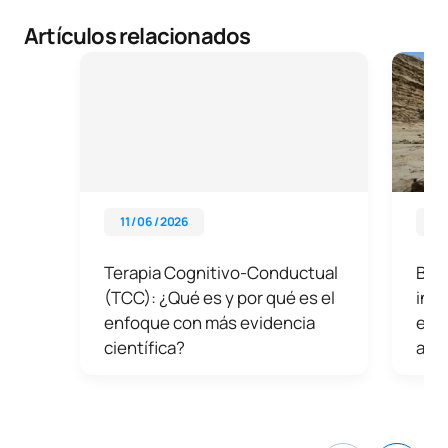
Artículos relacionados
11 / 06 / 2026
29 
Terapia Cognitivo-Conductual
Bio
(TCC): ¿Qué es y por qué es el
inno
enfoque con más evidencia
ecos
científica?
ani