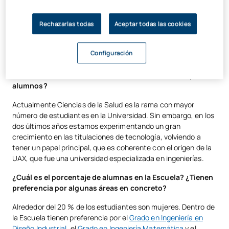
¿Qué porcentaje del total de titulaciones de la UAX
Rechazarlas todas
Aceptar todas las cookies
corresponde a las impartidas en la EPS?
Alrededor del 30 % de las titulaciones UAX son del ámbito de
Configuración
ingeniería y arquitectura.
¿Cuáles son las ramas de estudio más solicitadas por los
alumnos?
Actualmente Ciencias de la Salud es la rama con mayor
número de estudiantes en la Universidad. Sin embargo, en los
dos últimos años estamos experimentando un gran
crecimiento en las titulaciones de tecnología, volviendo a
tener un papel principal, que es coherente con el origen de la
UAX, que fue una universidad especializada en ingenierías.
¿Cuál es el porcentaje de alumnas en la Escuela? ¿Tienen
preferencia por algunas áreas en concreto?
Alrededor del 20 % de los estudiantes son mujeres. Dentro de
la Escuela tienen preferencia por el
Grado en Ingeniería en
Diseño Industrial
, el
Grado en Ingeniería Matemática
y el