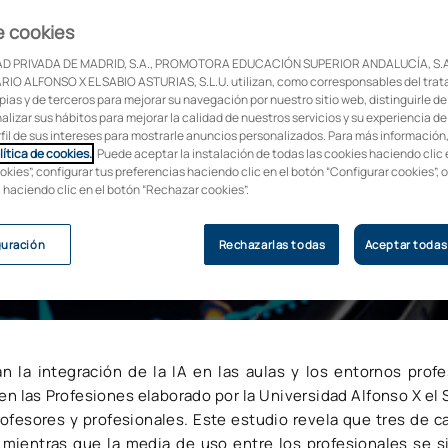
as
e cookies
D PRIVADA DE MADRID, S.A., PROMOTORA EDUCACIÓN SUPERIOR ANDALUCÍA, S.A
oco en IA
IO ALFONSO X EL SABIO ASTURIAS, S.L.U. utilizan, como corresponsables del trat
pias y de terceros para mejorar su navegación por nuestro sitio web, distinguirle de
alizar sus hábitos para mejorar la calidad de nuestros servicios y su experiencia de
rfil de sus intereses para mostrarle anuncios personalizados. Para más información
lítica de cookies.
. Puede aceptar la instalación de todas las cookies haciendo clic 
okies”, configurar tus preferencias haciendo clic en el botón “Configurar cookies”, 
, haciendo clic en el botón “Rechazar cookies”.
ños utilizan la IA Generativa
guración
Rechazarlas todas
Aceptar todas
 la integración de la IA en las aulas y los entornos profe
en las Profesiones elaborado por la Universidad Alfonso X el
rofesores y profesionales. Este estudio revela que tres de
a; mientras que la media de uso entre los profesionales se 