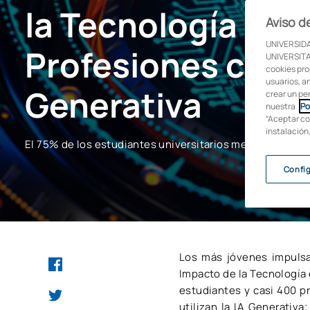
la Tecnología en l
Aviso d
UNIVERSIDA
Profesiones con f
UNIVERSITAR
cookies pro
usuarios, an
Generativa
crear un pe
nuestra
Po
“Aceptar co
instalación
El 75% de los estudiantes universitarios menores de 25 a
Confi
Los más jóvenes impulsan
Impacto de la Tecnología 
estudiantes y casi 400 p
utilizan la IA Generativ