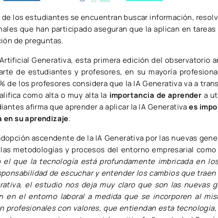
s de los estudiantes se encuentran buscar información, resolv
onales que han participado aseguran que la aplican en tarea
ción de preguntas.
Artificial Generativa, esta primera edición del observatorio a
arte de estudiantes y profesores, en su mayoría profesiona
% de los profesores considera que la IA Generativa va a tra
lifica como alta o muy alta la
importancia de aprender
a u
diantes afirma que aprender a aplicar la IA Generativa
es impo
 en su aprendizaje
.
dopción ascendente de la IA Generativa por las nuevas gener
 las metodologías y procesos del entorno empresarial como 
 el que la tecnología está profundamente imbricada en los
sponsabilidad de escuchar y entender los cambios que traen 
rativa, el estudio nos deja muy claro que son las nuevas 
ón en el entorno laboral a medida que se incorporen al mi
 profesionales con valores, que entiendan esta tecnología, 