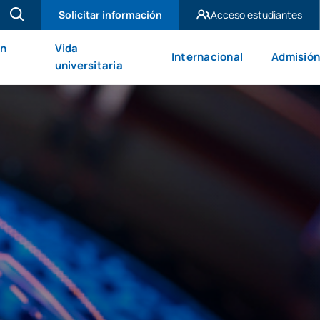
Solicitar información
Acceso estudiantes
UAX Madrid
en
Vida
Internacional
Admisión
UAX Mare Nostrum
universitaria