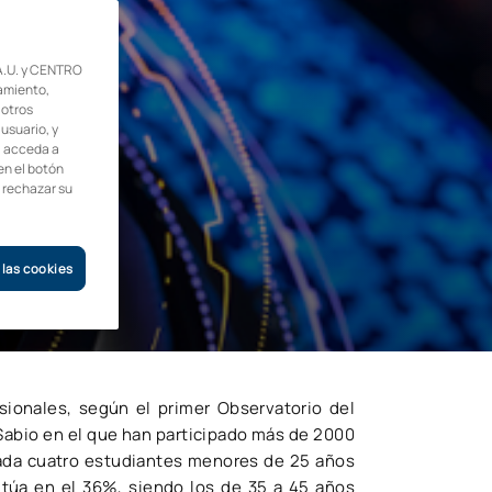
.U. y CENTRO
amiento,
 otros
 usuario, y
, acceda a
en el botón
o rechazar su
 las cookies
sionales, según el primer Observatorio del
 Sabio en el que han participado más de 2000
 cada cuatro estudiantes menores de 25 años
sitúa en el 36%, siendo los de 35 a 45 años