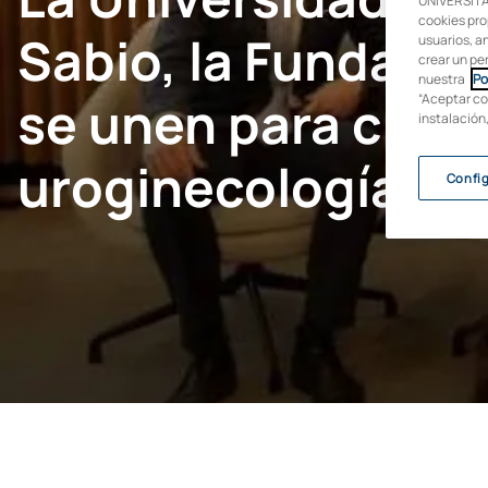
UNIVERSITAR
cookies pro
Sabio, la F​undaci
usuarios, an
crear un pe
nuestra
Po
se unen para crear
“Aceptar co
instalación
uroginecología y s
Confi