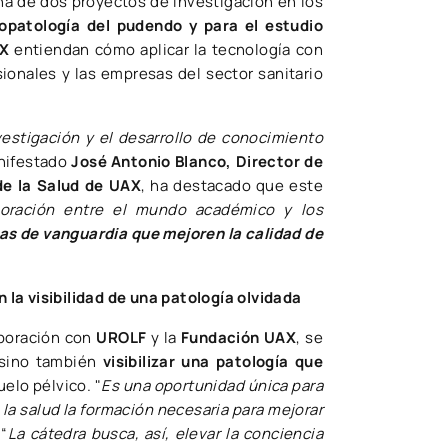
cha de dos proyectos de investigación en los
ropatología del pudendo y para el estudio
X
entiendan cómo aplicar la tecnología con
ionales y las empresas del sector sanitario
vestigación y el desarrollo de conocimiento
nifestado
José Antonio Blanco, Director de
de la Salud de UAX
, ha destacado que este
boración entre el mundo académico y los
cas de vanguardia que mejoren la calidad de
la visibilidad de una patología olvidada
aboración con
UROLF
y la
Fundación UAX
, se
 sino también
visibilizar una patología que
uelo pélvico. "
Es una oportunidad única para
 la salud la formación necesaria para mejorar
 “
La cátedra busca, así, elevar la conciencia