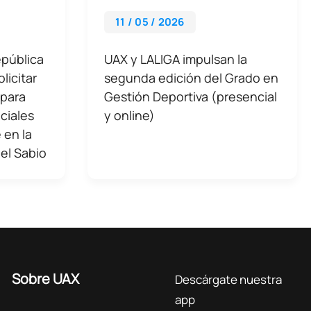
11 / 05 / 2026
epública
UAX y LALIGA impulsan la
licitar
segunda edición del Grado en
 para
Gestión Deportiva (presencial
iciales
y online)
 en la
 el Sabio
Sobre UAX
Descárgate nuestra
app