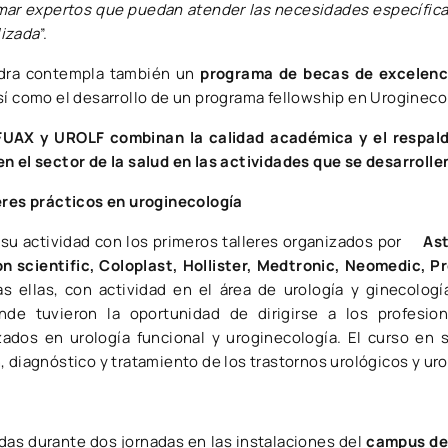
rmar expertos que puedan atender las necesidades específica
lizada
”.
edra contempla también un
programa de becas de excelenc
sí como el desarrollo de un programa fellowship en Urogineco
FUAX​ y UROLF combinan la calidad académica y el respaldo
n el sector de la salud en las actividades que se desarrolle
leres prácticos en uroginecología
do su actividad con los primeros talleres organizados ​por​​
​As
on scientific, Coloplast, Hollister, Medtronic, Neomedic, 
as ellas, con actividad en el área de urología y ginecologí
nde tuvieron la oportunidad de dirigirse a los profesio
ados en urología funcional y uroginecología. El curso en s
, diagnóstico y tratamiento de los trastornos urológicos y ur
das durante dos jornadas en las instalaciones del
campus de 