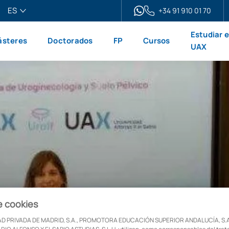
ES
+34 91 910 01 70
pañol
Estudiar 
steres
Doctorados
FP
Cursos
glish
UAX
ançais
liano
e cookies
onso X el
D PRIVADA DE MADRID, S.A., PROMOTORA EDUCACIÓN SUPERIOR ANDALUCÍA, S.A