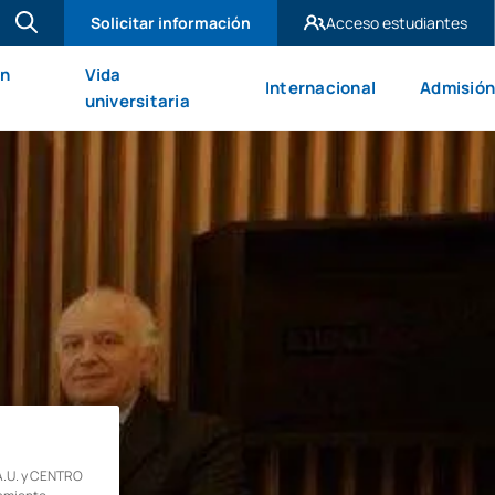
Solicitar información
Acceso estudiantes
UAX Madrid
en
Vida
Internacional
Admisión
UAX Mare Nostrum
universitaria
.U. y CENTRO