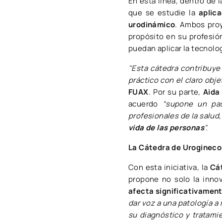
En esta línea, dentro de 
que se estudie la
aplic
urodinámico
. Ambos pro
propósito en su profesió
puedan aplicar la tecnolo
"Esta cátedra contribuye
práctico con el claro obj
FUAX
. Por su parte,
Aida
acuerdo
“supone un pas
profesionales de la salud
vida de las personas
".
La Cátedra de Uroginecol
Con esta iniciativa, la
Cát
propone no solo la inno
afecta significativament
dar voz a una patología a
su diagnóstico y tratami