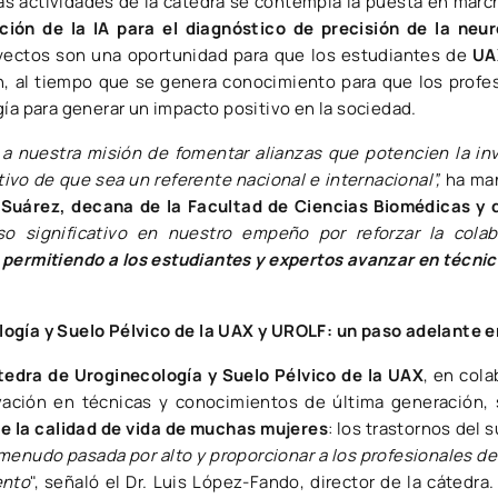
las actividades de la cátedra se contempla la puesta en mar
ación de la IA para el diagnóstico de precisión de la neu
yectos son una oportunidad para que los estudiantes de
UA
n, al tiempo que se genera conocimiento para que los profes
gía para generar un impacto positivo en la sociedad.
 a nuestra misión de fomentar alianzas que potencien la in
etivo de que sea un referente nacional e internacional”,
ha ma
 Suárez, decana de la Facultad de Ciencias Biomédicas y 
o significativo en nuestro empeño por reforzar la cola
,
permitiendo a los estudiantes y expertos avanzar en técni
ogía y Suelo Pélvico de la UAX y UROLF: un paso adelante en 
edra de Uroginecología y Suelo Pélvico de la UAX
, en col
vación en técnicas y conocimientos de última generación,
e la calidad de vida de muchas mujeres
: los trastornos del s
 menudo pasada por alto y proporcionar a los profesionales de
ento
", señaló el Dr. Luis López-Fando, director de la cátedra.