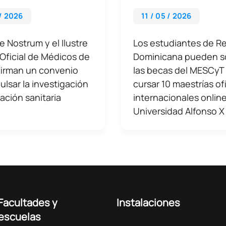
 / 2026
11 / 05 / 2026
 Nostrum y el Ilustre
Los estudiantes de R
Oficial de Médicos de
Dominicana pueden so
firman un convenio
las becas del MESCyT
ulsar la investigación
cursar 10 maestrías of
mación sanitaria
internacionales online
Universidad Alfonso X
Facultades y
Instalaciones
escuelas