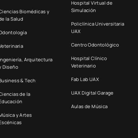
Hospital Virtual de
Simulación
Ciencias Biomédicas y
de la Salud
Policlínica Universitaria
UAX
Odontología
Centro Odontológico
Veterinaria
Hospital Clínico
Ingeniería, Arquitectura
Veterinario
y Diseño
Fab Lab UAX
Business & Tech
UAX Digital Garage
Ciencias de la
Educación
Aulas de Música
Música y Artes
Escénicas