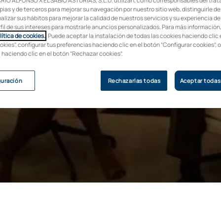
IO ALFONSO X EL SABIO ASTURIAS, S.L.U. utilizan, como corresponsables del trat
pias y de terceros para mejorar su navegación por nuestro sitio web, distinguirle de
ón ​UAX y UROLF
alizar sus hábitos para mejorar la calidad de nuestros servicios y su experiencia de
rfil de sus intereses para mostrarle anuncios personalizados. Para más información
lítica de cookies.
. Puede aceptar la instalación de todas las cookies haciendo clic 
 la Cátedra de
okies”, configurar tus preferencias haciendo clic en el botón “Configurar cookies”, 
, haciendo clic en el botón “Rechazar cookies”.
uelo pélvico
guración
Rechazarlas todas
Aceptar todas