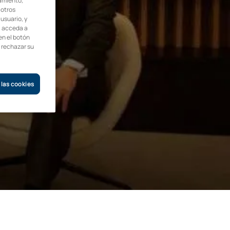
amiento,
 otros
 usuario, y
, acceda a
en el botón
o rechazar su
 las cookies