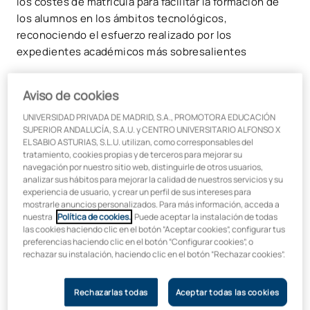
los costes de matrícula para facilitar la formación de
los alumnos en los ámbitos tecnológicos,
reconociendo el esfuerzo realizado por los
expedientes académicos más sobresalientes
Aviso de cookies
UNIVERSIDAD PRIVADA DE MADRID, S.A., PROMOTORA EDUCACIÓN
SUPERIOR ANDALUCÍA, S.A.U. y CENTRO UNIVERSITARIO ALFONSO X
EL SABIO ASTURIAS, S.L.U. utilizan, como corresponsables del
tratamiento, cookies propias y de terceros para mejorar su
navegación por nuestro sitio web, distinguirle de otros usuarios,
analizar sus hábitos para mejorar la calidad de nuestros servicios y su
experiencia de usuario, y crear un perfil de sus intereses para
mostrarle anuncios personalizados. Para más información, acceda a
nuestra
Política de cookies.
. Puede aceptar la instalación de todas
las cookies haciendo clic en el botón “Aceptar cookies”, configurar tus
preferencias haciendo clic en el botón “Configurar cookies”, o
rechazar su instalación, haciendo clic en el botón “Rechazar cookies”.
Rechazarlas todas
Aceptar todas las cookies
Las
profesiones TIC
se han convertido en las grandes