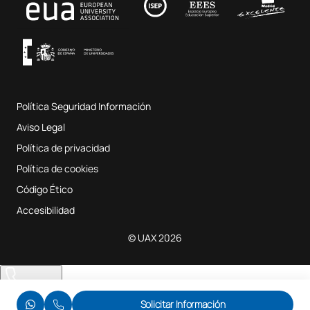
Música y Artes Escénicas
Condiciones y términos del servicio
UAX Digital Garage
Sistema interno de garantía de calidad
Aulas de Música
Preguntas Frecuentes
Política Seguridad Información
Mapa del sitio web
Aviso Legal
Política de privacidad
Política de cookies
Código Ético
Accesibilidad
© UAX 2026
Te llamamos
Solicitar Información