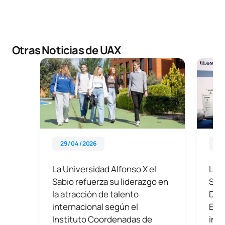
Otras Noticias de UAX
29 / 04 / 2026
11 
La Universidad Alfonso X el
La U
Sabio refuerza su liderazgo en
Sabi
la atracción de talento
Deb
internacional según el
Esp
Instituto Coordenadas de
inte