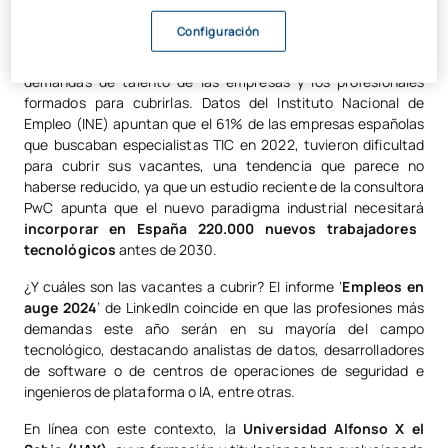
protagonistas del actual mercado laboral. El impacto de la
Configuración
tecnología en las empresas, que ha evolucionado sectores
enteros, ha generado una importante brecha entre las
demandas de talento de las empresas y los profesionales
formados para cubrirlas. Datos del Instituto Nacional de
Empleo (INE) apuntan que el 61% de las empresas españolas
que buscaban especialistas TIC en 2022, tuvieron dificultad
para cubrir sus vacantes, una tendencia que parece no
haberse reducido, ya que un estudio reciente de la consultora
PwC apunta que el nuevo paradigma industrial necesitará
incorporar en España 220.000 nuevos trabajadores
tecnológicos
antes de 2030.
¿Y cuáles son las vacantes a cubrir? El informe ‘
Empleos en
auge 2024
’ de LinkedIn coincide en que las profesiones más
demandas este año serán en su mayoría del campo
tecnológico, destacando analistas de datos, desarrolladores
de software o de centros de operaciones de seguridad e
ingenieros de plataforma o IA, entre otras.
En línea con este contexto, la
Universidad Alfonso X el