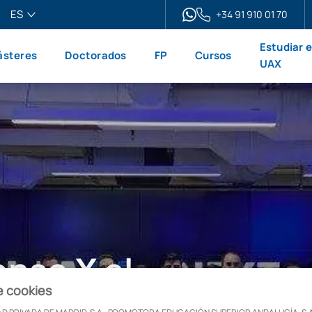
ES
+34 91 910 01 70
pañol
Estudiar 
steres
Doctorados
FP
Cursos
glish
UAX
ançais
liano
onso X el
e cookies
uros talentos