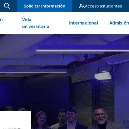
Solicitar información
Acceso estudiantes
UAX Madrid
en
Vida
Internacional
Admisión
UAX Mare Nostrum
universitaria