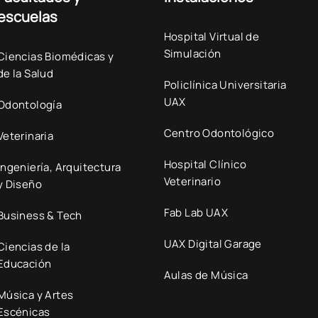
escuelas
Hospital Virtual de
Simulación
Ciencias Biomédicas y
de la Salud
Policlínica Universitaria
UAX
Odontología
Centro Odontológico
Veterinaria
Hospital Clínico
Ingeniería, Arquitectura
Veterinario
y Diseño
Fab Lab UAX
Business & Tech
UAX Digital Garage
Ciencias de la
Educación
Aulas de Música
Música y Artes
Escénicas