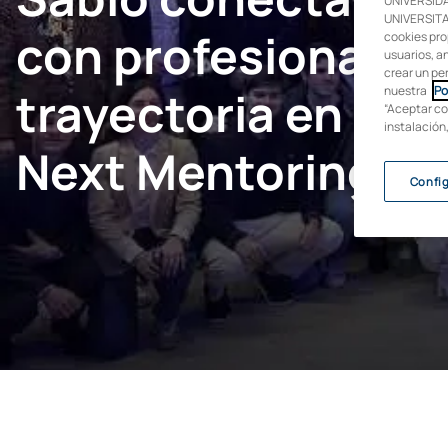
UNIVERSIDA
UNIVERSITAR
con profesionales
cookies pro
usuarios, an
crear un pe
trayectoria en el
nuestra
Po
“Aceptar co
instalación
Next Mentoring
Confi