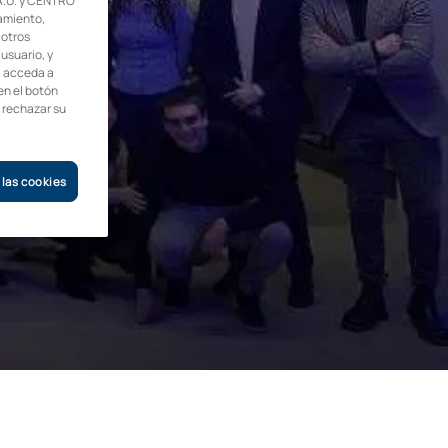
.U. y CENTRO
amiento,
 otros
 usuario, y
, acceda a
en el botón
o rechazar su
 las cookies