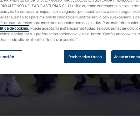
D PRIVADA DE MADRID, S.A., PROMOTORA EDUCACIÓN SUPERIOR ANDALUCÍA, S.A
IO ALFONSO X EL SABIO ASTURIAS, S.L.U. utilizan, como corresponsables del trat
 con amplia
pias y de terceros para mejorar su navegación por nuestro sitio web, distinguirle de
alizar sus hábitos para mejorar la calidad de nuestros servicios y su experiencia de
rfil de sus intereses para mostrarle anuncios personalizados. Para más información
 programa UAX
lítica de cookies.
. Puede aceptar la instalación de todas las cookies haciendo clic 
okies”, configurar tus preferencias haciendo clic en el botón “Configurar cookies”, 
, haciendo clic en el botón “Rechazar cookies”.
guración
Rechazarlas todas
Aceptar todas