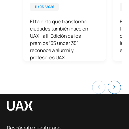
11 / 05 / 2026
16 
El talento que transforma
El 
ciudades también nace en
Reps
UAX: la III Edición de los
desa
premios “35 under 35”
inno
reconoce a alumni y
ene
profesores UAX
Descárgate nuestra app