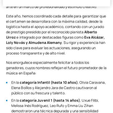
participantes, de entre 8 y 25 años, pudieran demostrar su
arte en un marco de profesionalidad y estímulo creativo.
Este año, hemos coordinado cada detalle para garantizar que
el certamen se desarrollara con la máxima calidad, desde la
logística hasta el apoyo académico, contando con un jurado
de prestigio presidido por el reconocido pianista
Alberto
Urroz
e integrado por destacadas figuras como
Eva Alcázar,
Loly Novás y Almudena Alemany
. Su rigor y experiencia han
sido clave para evaluar las actuaciones, asegurando un
proceso transparente y de alto nivel.
Nos enorgullece especialmente felicitar a todos los
ganadores, cuyos nombres reflejan el futuro prometedor de la
música en España:
En la
categoría Infantil (hasta 10 años)
, Olivia Caravana,
Elena Boíllos y Alejandro Jara de Castro cautivaron al
público con su frescura y talento.
En la
categoría Juvenil 1 (hasta 14 años)
, Uxue Filibi,
Melissa Inés Rodríguez, Leo Rufo y Emma Liu Zihan
demostraron una técnica depurada y una sensibilidad