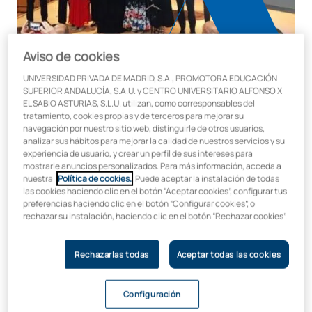
Aviso de cookies
UNIVERSIDAD PRIVADA DE MADRID, S.A., PROMOTORA EDUCACIÓN
SUPERIOR ANDALUCÍA, S.A.U. y CENTRO UNIVERSITARIO ALFONSO X
EL SABIO ASTURIAS, S.L.U. utilizan, como corresponsables del
La Universidad Alfonso X el Sabio
tratamiento, cookies propias y de terceros para mejorar su
navegación por nuestro sitio web, distinguirle de otros usuarios,
celebra el éxito del XI Certamen
analizar sus hábitos para mejorar la calidad de nuestros servicios y su
experiencia de usuario, y crear un perfil de sus intereses para
EPTA España
mostrarle anuncios personalizados. Para más información, acceda a
nuestra
Política de cookies.
. Puede aceptar la instalación de todas
las cookies haciendo clic en el botón “Aceptar cookies”, configurar tus
En la Universidad Alfonso X el Sabio estamos orgullosos de
preferencias haciendo clic en el botón “Configurar cookies”, o
haber acogido, una vez más, el
XI Certamen de la
rechazar su instalación, haciendo clic en el botón “Rechazar cookies”.
Asociación Europea de Profesores de Piano (EPTA
España)
, un evento que refuerza nuestra posición como
Rechazarlas todas
Aceptar todas las cookies
institución referente en la formación y promoción de jóvenes
talentos musicales. Desde nuestras modernas instalaciones
en la
Facultad de Música y Artes Escénicas
, hemos
Configuración
trabajado para ofrecer un entorno excepcional donde 31