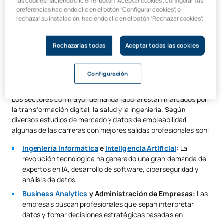
Hoy, más que nunca, la universidad juega un papel
las cookies haciendo clic en el botón “Aceptar cookies”, configurar tus
preferencias haciendo clic en el botón “Configurar cookies”, o
fundamental en la preparación de los profesionales del futuro.
rechazar su instalación, haciendo clic en el botón “Rechazar cookies”.
Pero ¿qué carreras tienen mayor empleabilidad? ¿Cómo
garantizar que los estudios elegidos proporcionarán
oportunidades laborales? Y, sobre todo, ¿qué diferencia a una
Rechazarlas todas
Aceptar todas las cookies
universidad de otra en términos de inserción laboral?
Las titulaciones con mayor empleabilidad en la
Configuración
actualidad
Los sectores con mayor demanda laboral están marcados por
la transformación digital, la salud y la ingeniería. Según
diversos estudios de mercado y datos de empleabilidad,
algunas de las carreras con mejores salidas profesionales son:
Ingeniería Informática
e
Inteligencia Artificial
:
La
revolución tecnológica ha generado una gran demanda de
expertos en IA, desarrollo de software, ciberseguridad y
análisis de datos.
Business Analytics
y Administración de Empresas:
Las
empresas buscan profesionales que sepan interpretar
datos y tomar decisiones estratégicas basadas en