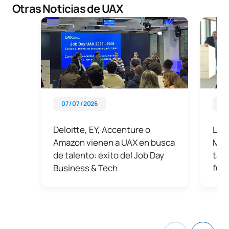
Otras Noticias de UAX
07 / 07 / 2026
11 
Deloitte, EY, Accenture o
La f
Amazon vienen a UAX en busca
Mul
de talento: éxito del Job Day
tale
Business & Tech
futu