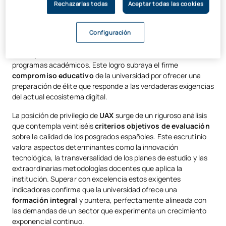
cuarta posición a nivel nacional en el
Ránking de Másters en
Rechazarlas todas
Aceptar todas las cookies
Ciberseguridad
que elabora y publica la plataforma
especializada
Escudo Digital
. Esta destacada clasificación
sitúa al
Máster Universitario en Ciberseguridad
de la
Configuración
institución como uno de los máximos referentes formativos,
tras superar una exhaustiva evaluación entre más de setenta
programas académicos. Este logro subraya el firme
compromiso educativo
de la universidad por ofrecer una
preparación de élite que responde a las verdaderas exigencias
del actual ecosistema digital.
La posición de privilegio de
UAX
surge de un riguroso análisis
que contempla veintiséis
criterios objetivos de evaluación
sobre la calidad de los posgrados españoles. Este escrutinio
valora aspectos determinantes como la innovación
tecnológica, la transversalidad de los planes de estudio y las
extraordinarias metodologías docentes que aplica la
institución. Superar con excelencia estos exigentes
indicadores confirma que la universidad ofrece una
formación integral
y puntera, perfectamente alineada con
las demandas de un sector que experimenta un crecimiento
exponencial continuo.