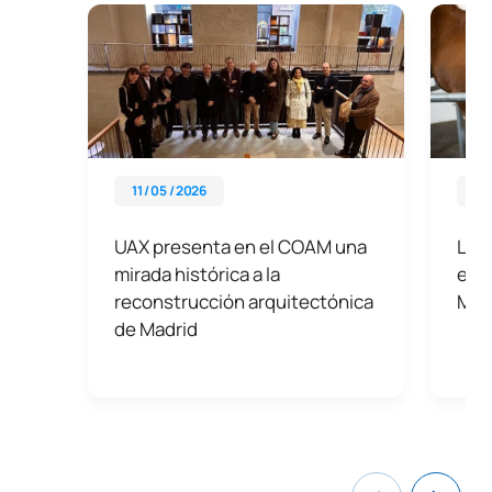
11 / 05 / 2026
07 
UAX presenta en el COAM una
La U
mirada histórica a la
en V
reconstrucción arquitectónica
Mun
de Madrid