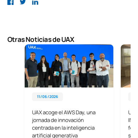
Otras Noticias de UAX
11 / 06 / 2026
01 
UAX acoge el AWS Day, una
UAX
jornada de innovación
INT
centrada en la inteligencia
form
artificial generativa
sect