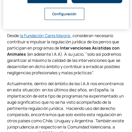
autoridades competentes de la Comunidad de Madrid y
convertirlo en un
Proyecto de Ley
para comenzar los
Configuración
respectivos trámites legislativos y que la
figura del perro de
intervención
quede regulada en esta Comunidad.
Desde
la Fundación Canis Majoris
, consideran necesario
contribuir e impulsar la regulación jurídica de los perros que
participan en programas de
Intervenciones Asistidas con
Animales
(en adelante I.A.A). A su juicio, "solo así podremos
garantizar al máximo la calidad de las intervenciones que se
desarrollan en dicho ámbito y contribuir a erradicar posibles
negligencias profesionales y malas prácticas".
Actualmente, dentro del ámbito de las I.A.A nos encontramos
en esta situación: en los últimos diez años, en España, la
implantación de este tipo de programas ha experimentado un
auge significativo que no se ha visto acompañado de la
pertinente regulación jurídica. Haciendo uso del derecho
comparado, encontramos que solo existe esta regulación en
otros países como Chile, Uruguay y Argentina. También existe
jurisprudencia al respecto en la Comunidad Valenciana, a