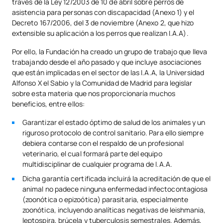
través de la Ley 12/2003 de 10 de abril sobre perros de
asistencia para personas con discapacidad (Anexo 1) y el
Decreto 167/2006, del 3 de noviembre (Anexo 2, que hizo
extensible su aplicación a los perros que realizan I.A.A).
Por ello, la Fundación ha creado un grupo de trabajo que lleva
trabajando desde el año pasado y que incluye asociaciones
que están implicadas en el sector de las I.A.A, la Universidad
Alfonso X el Sabio y la Comunidad de Madrid para legislar
sobre esta materia que nos proporcionaría muchos
beneficios, entre ellos:
Garantizar el estado óptimo de salud de los animales y un
riguroso protocolo de control sanitario. Para ello siempre
debiera contarse con el respaldo de un profesional
veterinario, el cual formará parte del equipo
multidisciplinar de cualquier programa de I.A.A.
Dicha garantía certificada incluirá la acreditación de que el
animal no padece ninguna enfermedad infectocontagiosa
(zoonótica o epizoótica) parasitaria, especialmente
zoonótica, incluyendo analíticas negativas de leishmania,
leptospira, brúcela y tuberculosis semestrales. Además,