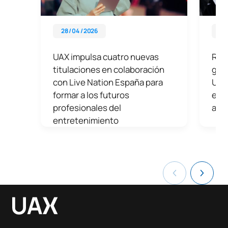
28 / 04 / 2026
11 
UAX impulsa cuatro nuevas
Rafa
titulaciones en colaboración
gra
con Live Nation España para
Univ
formar a los futuros
en e
profesionales del
aca
entretenimiento