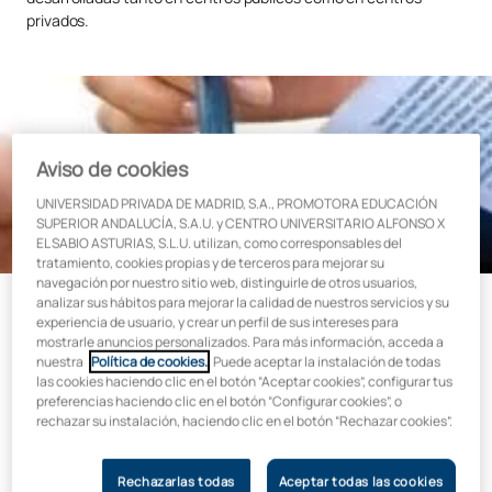
privados.
Aviso de cookies
UNIVERSIDAD PRIVADA DE MADRID, S.A., PROMOTORA EDUCACIÓN
SUPERIOR ANDALUCÍA, S.A.U. y CENTRO UNIVERSITARIO ALFONSO X
EL SABIO ASTURIAS, S.L.U. utilizan, como corresponsables del
tratamiento, cookies propias y de terceros para mejorar su
navegación por nuestro sitio web, distinguirle de otros usuarios,
analizar sus hábitos para mejorar la calidad de nuestros servicios y su
experiencia de usuario, y crear un perfil de sus intereses para
mostrarle anuncios personalizados. Para más información, acceda a
Fecha
Área de conocimiento
nuestra
Política de cookies.
. Puede aceptar la instalación de todas
Junio
Salud
las cookies haciendo clic en el botón “Aceptar cookies”, configurar tus
preferencias haciendo clic en el botón “Configurar cookies”, o
rechazar su instalación, haciendo clic en el botón “Rechazar cookies”.
Rechazarlas todas
Aceptar todas las cookies
El objetivo es presentar el documento de trabajo a las