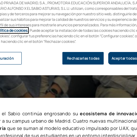
Campus UAX
D PRIVADA DE MADRID, S.A., PROMOTORA EDUCACIÓN SUPERIOR ANDALUCÍA, S.A
IO ALFONSO X EL SABIO ASTURIAS, S.L.U. utilizan, como corresponsables del trat
pias y de terceros para mejorar su navegación por nuestro sitio web, distinguirle de
alizar sus hábitos para mejorar la calidad de nuestros servicios y su experiencia de
rfil de sus intereses para mostrarle anuncios personalizados. Para más información
lítica de cookies.
. Puede aceptar la instalación de todas las cookies haciendo clic 
okies”, configurar tus preferencias haciendo clic en el botón “Configurar cookies”, 
, haciendo clic en el botón “Rechazar cookies”.
 la formación y desarrollo profesional
guración
Rechazarlas todas
Aceptar todas
X el Sabio continúa engrosando su
ecosistema de innovaci
 a su campus urbano de Madrid. Cuatro nuevas multinaciona
ría
que se suman al modelo educativo impulsado por UAX, qu
profesional de sus estudiantes en un entorno interdisciplinar.