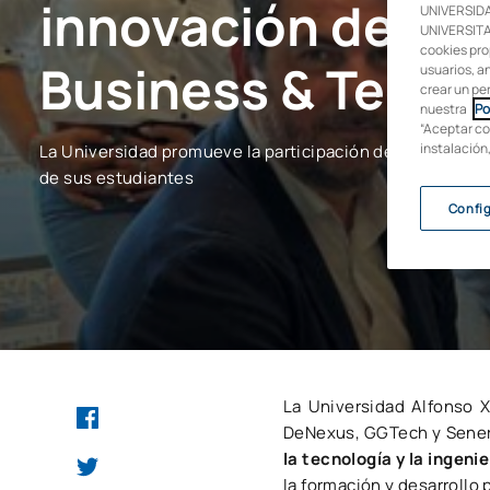
innovación del 
UNIVERSIDA
UNIVERSITAR
cookies pro
Business & Tech
usuarios, an
crear un pe
nuestra
Po
“Aceptar co
instalación
La Universidad promueve la participación de empresas en
de sus estudiantes
Confi
La Universidad Alfonso 
DeNexus, GGTech y Sener
la tecnología y la ingenie
la formación y desarrollo 