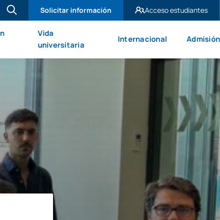
Solicitar información
Acceso estudiantes
UAX Madrid
en
Vida
Internacional
Admisión
UAX Mare Nostrum
universitaria