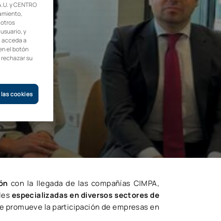
.U. y CENTRO
amiento,
 otros
 usuario, y
, acceda a
en el botón
o rechazar su
 las cookies
ón
con la llegada de las compañías CIMPA,
les
especializadas en diversos sectores de
e promueve la participación de empresas en