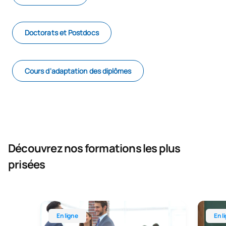
Doctorats et Postdocs
Cours d'adaptation des diplômes
Découvrez nos formations les plus
prisées
Master universitaire en ligne en direction et gest
Master 
En ligne
En l