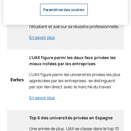
selon le classement CYD, se distinguant par des
indicateurs clés de performance académique.
Paramètres des cookies
Cette reconnaissance reflète son engagement
en faveur de l’excellence et un modèle centré sur
l’étudiant et axé sur sa réussite professionnelle.
En savoir plus
L’UAX figure parmi les deux facs privées les
mieux notées par les entreprises
L’UAX figure parmi les universités privées les plus
appréciées par les entreprises, se distinguant
par son lien direct avec le marché du travail.
En savoir plus
Top 6 des universités privées en Espagne
Une année de plus, UAX se classe dans le top 10