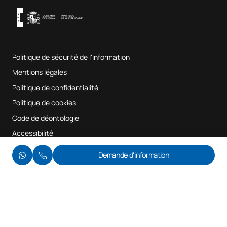
UAX Digital Garage
Système interne d'assurance qualité
Salles de musique
Foire aux questions
Politique de sécurité de l'information
Plan du site
Mentions légales
Politique de confidentialité
Politique de cookies
Code de déontologie
Accessibilité
© UAX 2026
Demande d'information
Nous vous appelons