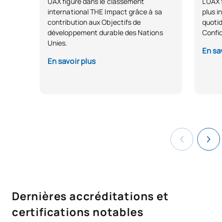
UAX figure dans le classement
L'UAX 
international THE Impact grâce à sa
plus i
contribution aux Objectifs de
quotid
développement durable des Nations
Confid
Unies.
En sa
En savoir plus
Dernières accréditations et
certifications notables