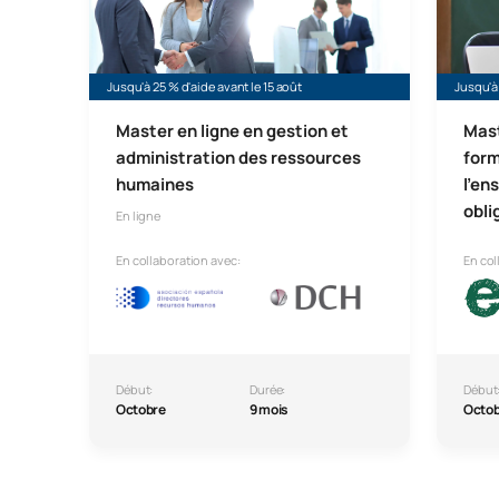
Jusqu'à 25 % d'aide avant le 15 août
Jusqu'à 
Master en ligne en gestion et
Mast
administration des ressources
form
humaines
l'en
obli
En ligne
En collaboration avec:
En col
Début:
Durée:
Début
Octobre
9 mois
Octo