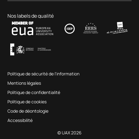
Affaires et technologie
Doctorats
Portail de l'emploi
Hôpital clinique vétérinaire
Sciences de l'éducation
Nos labels de qualité
Contact
Fab Lab UAX
Musique et arts du spectacle
Conditions générales d'utilisation
UAX Digital Garage
Système interne d'assurance qualité
Salles de musique
Foire aux questions
Politique de sécurité de l'information
Plan du site
Mentions légales
Politique de confidentialité
Politique de cookies
Code de déontologie
Accessibilité
© UAX 2026