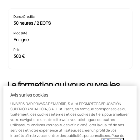
Durée Crédits
50 heures / 2 ECTS
Modalité
En ligne
Prix:
300 €
La formation qui vous ouvre les
portes de votre avenir
Avis sur les cookies
professionnel
UNIVERSIDAD PRIVADA DE MADRID, S.A. et PROMOTORA EDUCACIÓN
SUPERIOR ANDALUCÍA, S.A.U. utilisent, en tant que coresponsables du
traitement, des cookies internes et des cookies de tiers pour améliorer
votre navigation sur notre site web, vous distinguer des autres
utilisateurs, analyser vos habitudes afin d’améliorer la qualité de nos
services et votre expérience utilisateur, et créer un profil de vos
intérêts afin de vous montrer des publicités personnalisées. Pour de