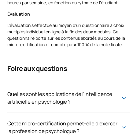
heures par semaine, en fonction du rythme de l’étudiant.
Évaluation
L'évaluation s'effectue au moyen d'un questionnaire à choix
multiples individuel en ligne à la fin des deux modules. Ce
questionnaire porte sur les contenus abordés au cours de la
micro-certification et compte pour 100 % de la note finale.
Foire aux questions
Quelles sont les applications de l'intelligence
artificielle en psychologie ?
L'intelligence artificielle peut être utilisée comme outil d'aide
dans des domaines tels que l'évaluation, le suivi, la
psychoéducation, l'analyse d'informations ou la conception
Cette micro-certification permet-elle d'exercer
de ressources complémentaires. Son utilisation doit toujours
la profession de psychologue ?
s'inscrire dans le cadre d'une approche professionnelle, sous