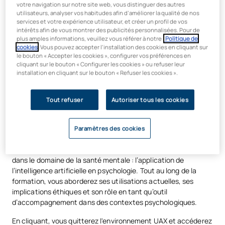
votre navigation sur notre site web, vous distinguer des autres
utilisateurs, analyser vos habitudes afin d’améliorer la qualité de nos
services et votre expérience utilisateur, et créer un profil de vos
intérêts afin de vous montrer des publicités personnalisées. Pour de
plus amples informations, veuillez vous référer à notre
Politique de
cookies
. Vous pouvez accepter l’installation des cookies en cliquant sur
le bouton « Accepter les cookies », configurer vos préférences en
UAX & The Valley
cliquant sur le bouton « Configurer les cookies » ou refuser leur
installation en cliquant sur le bouton « Refuser les cookies ».
Cette micro-certification s'inscrit dans l'écosystème de
formation d'UAX et de The Valley, un partenariat qui allie la
Tout refuser
Autoriser tous les cookies
rigueur académique universitaire à une expérience en ligne
dynamique, flexible et adaptée à votre rythme.
Paramètres des cookies
Son format court et modulaire est conçu pour vous aider à
comprendre l’une des transformations les plus importantes
dans le domaine de la santé mentale : l’application de
l’intelligence artificielle en psychologie. Tout au long de la
formation, vous aborderez ses utilisations actuelles, ses
implications éthiques et son rôle en tant qu’outil
d’accompagnement dans des contextes psychologiques.
En cliquant, vous quitterez l'environnement UAX et accéderez