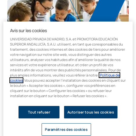
Avis sur les cookies
UNIVERSIDAD PRIVADA DE MADRID, S.A. et PROMOTORA EDUCACIÓN
SUPERIOR ANDALUCÍA, S.A.U. utilisent, en tant que coresponsables du
traitement, des cookies internes et des cookies de tiers pour améliorer
votre navigation sur notre site web, vous distinguer des autres
utilisateurs, analyser vos habitudes afin d’améliorer la qualité de nos
services et votre expérience utilisateur, et créer un profil de vos
intérêts afin de vous montrer des publicités personnalisées. Pour de
plus amples informations, veuillez vous référer à notre
Politique de
cookies
. Vous pouvez accepter l’installation des cookies en cliquant sur
le bouton « Accepter les cookies », configurer vos préférences en
Durée Crédits
cliquant sur le bouton « Configurer les cookies » ou refuser leur
25 heures / 1 ECTS
installation en cliquant sur le bouton « Refuser les cookies ».
Modalité
En ligne
Tout refuser
Autoriser tous les cookies
Faculté
Sciences de l'éducation
Paramètres des cookies
Prix: