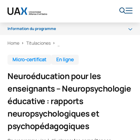
Information du programme
Home
Titulaciones
Pourquoi UAX ?
Qu'allez-vous apprendre ?
Micro-certificat
En ligne
Certificat et méthodologie
Neuroéducation pour les
enseignants – Neuropsychologie
éducative : rapports
neuropsychologiques et
psychopédagogiques