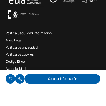
Condiciones y términos del servicio
UAX Digital Garage
Sistema interno de garantía de calidad
Aulas de Música
Preguntas Frecuentes
Política Seguridad Información
Mapa del sitio web
Aviso Legal
Política de privacidad
Política de cookies
Código Ético
Quitar filtros
Aplicar filtros
Accesibilidad
© UAX 2026
Solicitar Información
Te llamamos