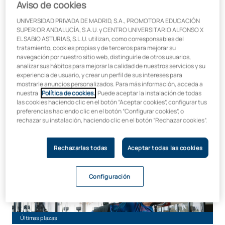
Aviso de cookies
Hasta 50% de ayuda en matrícula
UNIVERSIDAD PRIVADA DE MADRID, S.A., PROMOTORA EDUCACIÓN
SUPERIOR ANDALUCÍA, S.A.U. y CENTRO UNIVERSITARIO ALFONSO X
Máster Universitario en Fisioterapia Deportiva
EL SABIO ASTURIAS, S.L.U. utilizan, como corresponsables del
tratamiento, cookies propias y de terceros para mejorar su
Málaga
navegación por nuestro sitio web, distinguirle de otros usuarios,
analizar sus hábitos para mejorar la calidad de nuestros servicios y su
En colaboración con:
experiencia de usuario, y crear un perfil de sus intereses para
mostrarle anuncios personalizados. Para más información, acceda a
nuestra
Política de cookies.
. Puede aceptar la instalación de todas
las cookies haciendo clic en el botón “Aceptar cookies”, configurar tus
preferencias haciendo clic en el botón “Configurar cookies”, o
rechazar su instalación, haciendo clic en el botón “Rechazar cookies”.
Inicio:
Duración:
Octubre
9 meses
Rechazarlas todas
Aceptar todas las cookies
Grado en Ciencias de la Actividad Física y del Deporte (CA
Málaga
Configuración
Últimas plazas