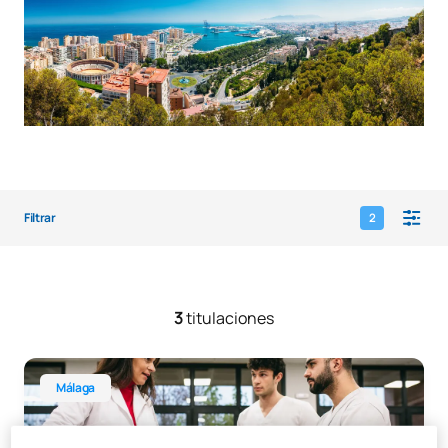
Filtrar
2
3
titulaciones
Máster Universitario en Fisioterapia Deportiva Málaga
Málaga