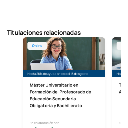
Titulaciones relacionadas
Máster Universitario en Profesorado de Educación 
Técnico
Online
Onl
Hasta 28% de ayuda antes del 15 de agosto
Hasta 4
Máster Universitario en
Técn
Formación del Profesorado de
Admi
Educación Secundaria
Obligatoria y Bachillerato
En colaboración con:
En co