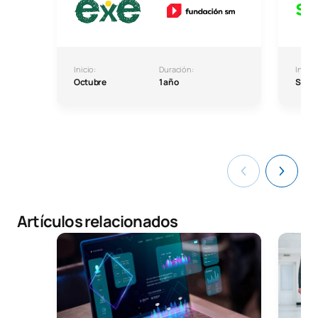
Inicio:
Duración:
Inicio:
Octubre
1 año
Septi
Artículos relacionados