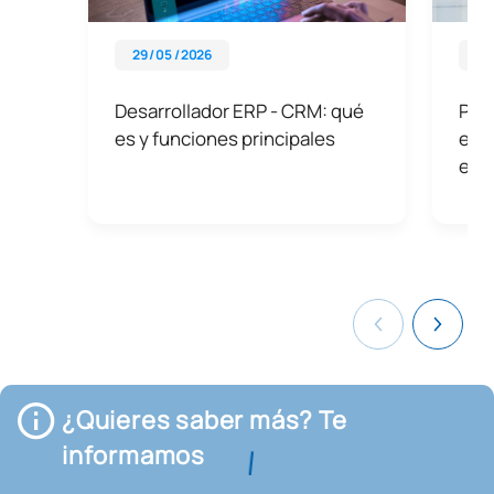
29 / 05 / 2026
28 
Desarrollador ERP - CRM: qué
Prác
es y funciones principales
emp
expe
¿Quieres saber más? Te
informamos