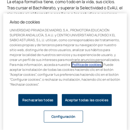
La etapa formativa tiene, como todo en la vida, sus ciclos.
Tras cursar el Bachillerato, y superar la Selectividad o EvAU, el
¿Cuál es la diferencia entre un Máster y un Doctorado?
siguiente nivel formativo nos lleva a los estudios superiores,
es decir, a la Universidad, donde podremos cursar
estudios
Aviso de cookies
de grado y postgrado
de todas las áreas. Es vital aprovechar
UNIVERSIDAD PRIVADA DE MADRID, S.A., PROMOTORA EDUCACIÓN
al máximo los conocimientos adquiridos durante esta
SUPERIOR ANDALUCÍA, S.A.U. y CENTRO UNIVERSITARIO ALFONSO X EL
enriquecedora experiencia para salir lo mejor preparados que
SABIO ASTURIAS, S.L.U. utilizan, como corresponsables del tratamiento,
podamos al competitivo mercado profesional.
cookies propias y de terceros para mejorar su navegación por nuestro
sitio web, distinguirle de otros usuarios, analizar sus hábitos para
Ya en la Universidad, podremos cursar un
grado
o doble grado
mejorar la calidad de nuestros servicios y su experiencia de usuario, y
crear un perfil de sus intereses para mostrarle anuncios personalizados.
de esa área con la que damos respuesta a nuestra especial
Para más información, acceda a nuestra
Política de cookies.
. Puede
vocación y guiamos nuestros pasos profesionales por un
aceptar la instalación de todas las cookies haciendo clic en el botón
derrotero u otro, aunque bien es cierto que siempre podremos
“Aceptar cookies”, configurar tus preferencias haciendo clic en el botón
guiar nuestros pasos hacia otra titulación si consideramos
“Configurar cookies”, o rechazar su instalación, haciendo clic en el botón
“Rechazar cookies”.
que realmente no es la idónea para nosotros. Asimismo,
podremos estudiar otra carrera si nuestra trayectoria
profesional no es como esperábamos y queremos apostar por
Rechazarlas todas
Aceptar todas las cookies
el reciclaje, para “probar suerte” en otra profesión.
Configuración
¿Qué es un grado?