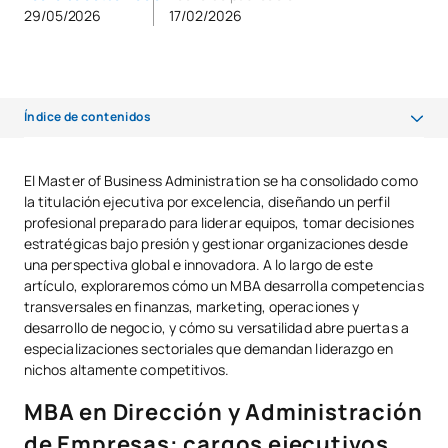
29/05/2026
17/02/2026
Índice de contenidos
MBA en Dirección y Administración de Empresas: cargos ejecutivos
El Master of Business Administration se ha consolidado como
la titulación ejecutiva por excelencia, diseñando un perfil
MBA Sports Management: gestión deportiva profesional
profesional preparado para liderar equipos, tomar decisiones
MBA Farmacia: liderazgo en el sector farmacéutico
estratégicas bajo presión y gestionar organizaciones desde
una perspectiva global e innovadora. A lo largo de este
Salario MBA en España
artículo, exploraremos cómo un MBA desarrolla competencias
transversales en finanzas, marketing, operaciones y
Resumen
desarrollo de negocio, y cómo su versatilidad abre puertas a
especializaciones sectoriales que demandan liderazgo en
nichos altamente competitivos.
MBA en Dirección y Administración
de Empresas: cargos ejecutivos