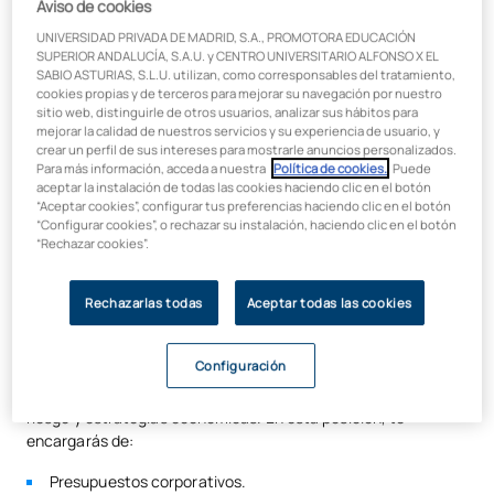
Aviso de cookies
específicamente para este rol mediante el desarrollo de
competencias integrales:
UNIVERSIDAD PRIVADA DE MADRID, S.A., PROMOTORA EDUCACIÓN
SUPERIOR ANDALUCÍA, S.A.U. y CENTRO UNIVERSITARIO ALFONSO X EL
SABIO ASTURIAS, S.L.U. utilizan, como corresponsables del tratamiento,
Análisis de mercados complejos.
cookies propias y de terceros para mejorar su navegación por nuestro
Identificación de oportunidades de crecimiento.
sitio web, distinguirle de otros usuarios, analizar sus hábitos para
mejorar la calidad de nuestros servicios y su experiencia de usuario, y
Gestión de crisis empresariales.
crear un perfil de sus intereses para mostrarle anuncios personalizados.
Para más información, acceda a nuestra
Política de cookies.
. Puede
Liderazgo de procesos de transformación organizacional.
aceptar la instalación de todas las cookies haciendo clic en el botón
Habilidades de comunicación ejecutiva para presentar
“Aceptar cookies”, configurar tus preferencias haciendo clic en el botón
“Configurar cookies”, o rechazar su instalación, haciendo clic en el botón
resultados ante consejos de administración, comunicar
“Rechazar cookies”.
estrategia corporativa y representar la empresa
públicamente.
Rechazarlas todas
Aceptar todas las cookies
CFO y dirección financiera
Configuración
El
Chief Financial Officer (CFO)
o director financiero requiere
una
formación sólida en análisis financiero
, gestión de
riesgo y estrategias económicas. En esta posición, te
encargarás de:
Presupuestos corporativos.