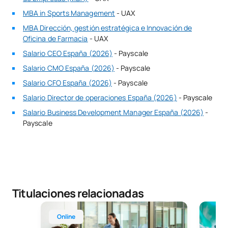
MBA in Sports Management
- UAX
MBA Dirección, gestión estratégica e Innovación de
Oficina de Farmacia
- UAX
Salario CEO España (2026)
- Payscale
Salario CMO España (2026)
- Payscale
Salario CFO España (2026)
- Payscale
Salario Director de operaciones España (2026)
- Payscale
Salario Business Development Manager España (2026)
-
Payscale
Titulaciones relacionadas
Máster Universitario Online en Administración y 
MBA Mu
Online