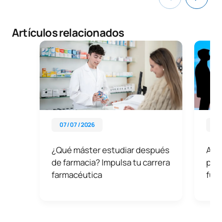
Artículos relacionados
07 / 07 / 2026
25 
¿Qué máster estudiar después
Apos
de farmacia? Impulsa tu carrera
prof
farmacéutica
fut