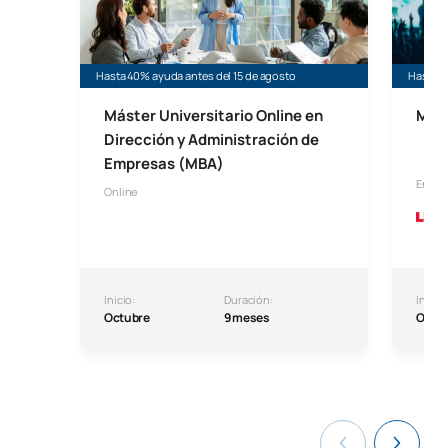
Hasta 40% ayuda antes del 15 de agosto
Hasta 2
Máster Universitario Online en
MBA
Dirección y Administración de
Empresas (MBA)
En co
Online
Inicio:
Duración:
Inicio:
Octubre
9 meses
Octu